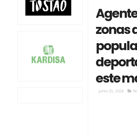
Agente
zonas a
popular
deport
este m
junio 25, 2026
N