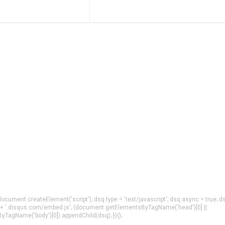
= document.createElement('script'); dsq.type = 'text/javascript'; dsq.async = true; d
 + '.disqus.com/embed.js'; (document.getElementsByTagName('head')[0] ||
agName('body')[0]).appendChild(dsq); })();