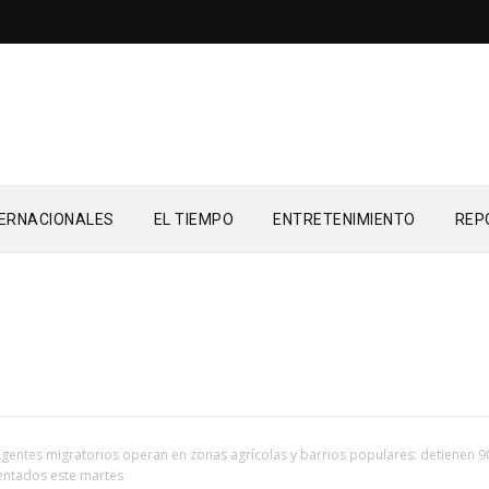
TERNACIONALES
EL TIEMPO
ENTRETENIMIENTO
REP
gentes migratorios operan en zonas agrícolas y barrios populares: detienen 9
ntados este martes