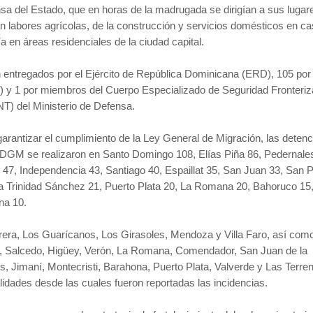
sa del Estado, que en horas de la madrugada se dirigían a sus lugar
an labores agrícolas, de la construcción y servicios domésticos en c
a en áreas residenciales de la ciudad capital.
 entregados por el Ejército de República Dominicana (ERD), 105 por 
N) y 1 por miembros del Cuerpo Especializado de Seguridad Fronteriz
) del Ministerio de Defensa.
garantizar el cumplimiento de la Ley General de Migración, las deten
a DGM se realizaron en Santo Domingo 108, Elías Piña 86, Pedernale
47, Independencia 43, Santiago 40, Espaillat 35, San Juan 33, San 
a Trinidad Sánchez 21, Puerto Plata 20, La Romana 20, Bahoruco 15
na 10.
rera, Los Guarícanos, Los Girasoles, Mendoza y Villa Faro, así com
, Salcedo, Higüey, Verón, La Romana, Comendador, San Juan de la
 Jimaní, Montecristi, Barahona, Puerto Plata, Valverde y Las Terre
alidades desde las cuales fueron reportadas las incidencias.