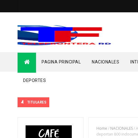
PAGINA PRINCIPAL
NACIONALES
IN
DEPORTES
TITULARES
Home
/
NACIONALES
/
A
deportan 800 indocume