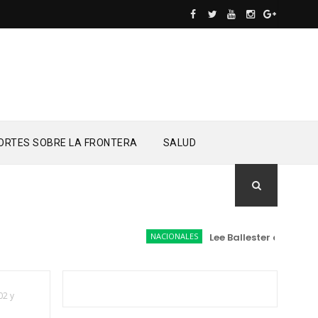
ORTES SOBRE LA FRONTERA
SALUD
NACIONALES
Lee Ballester a los que se
02 y