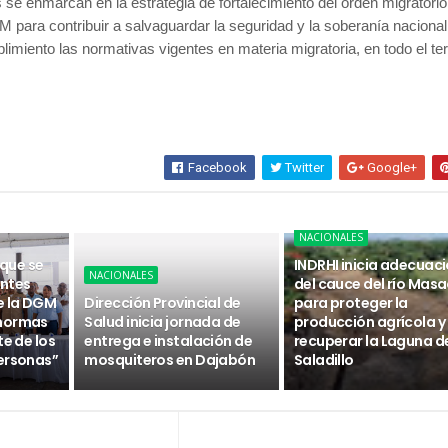
 se enmarcan en la estrategia de fortalecimiento del orden migratorio
 para contribuir a salvaguardar la seguridad y la soberanía nacional
imiento las normativas vigentes en materia migratoria, en todo el terr
Facebook
Twitter
Google+
NACIONALES
 que se
INDRHI inicia adecuac
NACIONALES
ntes
del cauce del río Masa
e la DGM
Dirección Provincial de
para proteger la
 normas
Salud inicia jornada de
producción agrícola y
te de los
entrega e instalación de
recuperar la Laguna d
ersonas”
mosquiteros en Dajabón
Saladillo