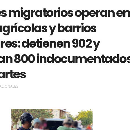
s migratorios operan en
grícolas y barrios
es: detienen 902 y
an 800 indocumentado
artes
ACIONALES