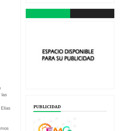
u
 las
PUBLICIDAD
 Elías
ismos