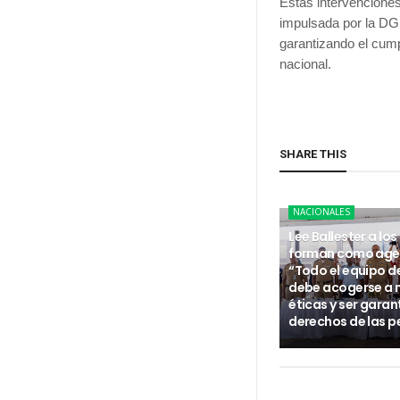
Estas intervenciones
impulsada por la DGM
garantizando el cumpl
nacional.
SHARE THIS
NACIONALES
Lee Ballester a los
forman como age
“Todo el equipo d
debe acogerse a
éticas y ser garan
derechos de las p