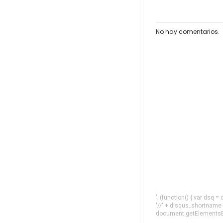
No hay comentarios.
'; (function() { var dsq 
'//' + disqus_shortname
document.getElementsByT