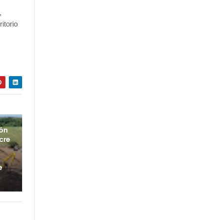
,
itorio
ión
cre
e