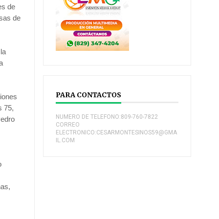
es de
asas de
la
a
PARA CONTACTOS
ciones
s 75,
NUMERO DE TELEFONO:809-760-7822
Pedro
CORREO
,
ELECTRONICO:CESARMONTESINOS59@GMA
IL.COM
o
nas,