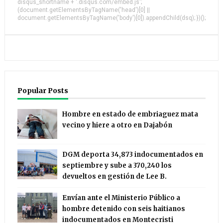
disqus_shortname + '.disqus.com/embed.js';
(document.getElementsByTagName('head')[0] ||
document.getElementsByTagName('body')[0]).appendChild(dsq); })();
Popular Posts
Hombre en estado de embriaguez mata
vecino y hiere a otro en Dajabón
DGM deporta 34,873 indocumentados en
septiembre y sube a 370,240 los
devueltos en gestión de Lee B.
Envían ante el Ministerio Público a
hombre detenido con seis haitianos
indocumentados en Montecristi