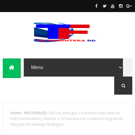
Home
/
NACIONALES
/
Ejército persigue a presunto traficante de
indocumentados y detiene a 20 haitianos en condición migratoria
irregular en Santiago Rodríguez