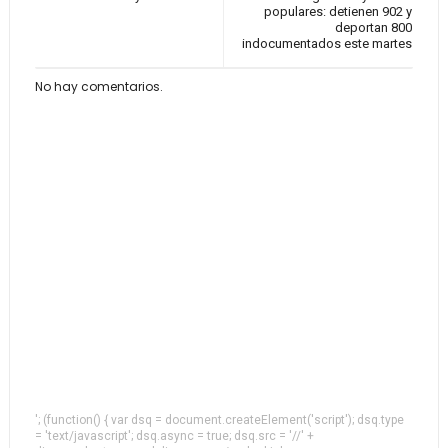
populares: detienen 902 y
deportan 800
indocumentados este martes
No hay comentarios.
'; (function() { var dsq = document.createElement('script'); dsq.type
= 'text/javascript'; dsq.async = true; dsq.src = '//' +