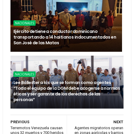
NACIONALES
Ejército detiene a conductor dominicano
transportando a 14 haitianos indocumentados en
San José de las Matas
NACIONALES
Lee Ballester a los que se forman como agentes
“Todo el equipo de la DGM debe acogerse a normas
éticas y ser garante de los derechos de las
personas”
PREVIOUS
NEXT
Terremotos Venezuela causan
Agentes migratorios operan
unos 32 muertos y 700 heridos
en zonas agrícolas y barrios