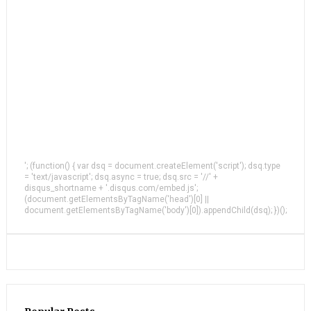
'; (function() { var dsq = document.createElement('script'); dsq.type
= 'text/javascript'; dsq.async = true; dsq.src = '//' +
disqus_shortname + '.disqus.com/embed.js';
(document.getElementsByTagName('head')[0] ||
document.getElementsByTagName('body')[0]).appendChild(dsq); })();