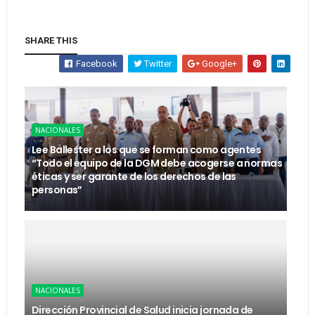
SHARE THIS
Facebook
Twitter
Google+
NACIONALES
Lee Ballester a los que se forman como agentes
“Todo el equipo de la DGM debe acogerse a normas
éticas y ser garante de los derechos de las
personas”
NACIONALES
Dirección Provincial de Salud inicia jornada de