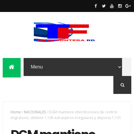
Home
/
NACIONALES
/
DGM mantiene interdicciones de control
migratorio; detiene 1,145 extranjeros irregulares y deporta 1,131