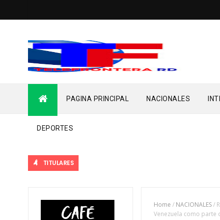
PAGINA PRINCIPAL
NACIONALES
IN
DEPORTES
TITULARES
Home
/
NACIONALES
/
R
Venezuela como parte d