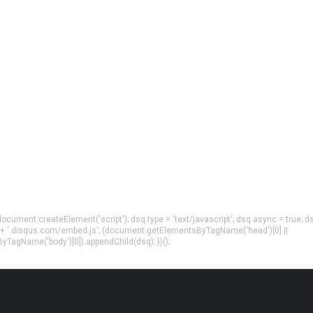
= document.createElement('script'); dsq.type = 'text/javascript'; dsq.async = true; d
 + '.disqus.com/embed.js'; (document.getElementsByTagName('head')[0] ||
agName('body')[0]).appendChild(dsq); })();