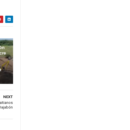
ión
cre
e
NEXT
aitianos
 Dajabón