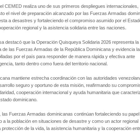
 el CEMED realiza uno de sus primeros despliegues internacionales,
sto el nivel de preparación alcanzado por las Fuerzas Armadas domi
esta a desastres y fortaleciendo el compromiso asumido por el Estad
peración regional y la asistencia solidaria entre las naciones.
sa destacó que la Operación Quisqueya Solidaria 2026 representa la
a de las Fuerzas Armadas de la República Dominicana y evidencia l
ladas por el país para responder de manera rápida y efectiva ante
ncia, tanto dentro como fuera del territorio nacional.
cana mantiene estrecha coordinación con las autoridades venezola
esarrollo seguro y oportuno de esta misión, reafirmando su compromi
lidaridad, cooperación internacional y ayuda humanitaria que caracteri
 Estado dominicano.
, las Fuerzas Armadas dominicanas continúan fortaleciendo su pape
 a la población en situaciones de desastre y como un actor regional
protección de la vida, la asistencia humanitaria y la cooperación entr