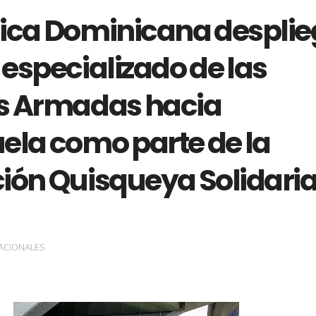
ica Dominicana despli
especializado de las
s Armadas hacia
ela como parte de la
ión Quisqueya Solidari
ACIONALES