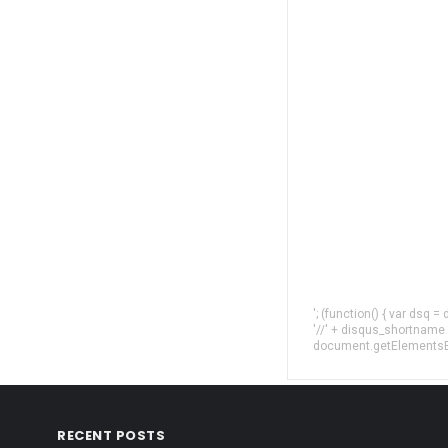
'; (function() { var dsq 
'//' + disqus_shortname
document.getElementsByT
RECENT POSTS