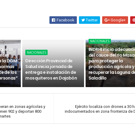
Facebook
Twitter
Google+
NACIONALES
 que se
INDRHI inicia adecuac
NACIONALES
ntes
del cauce del río Masa
e la DGM
Dirección Provincial de
para proteger la
 normas
Salud inicia jornada de
producción agrícola y
te de los
entrega e instalación de
recuperar la Laguna d
ersonas”
mosquiteros en Dajabón
Saladillo
eran en zonas agrícolas y
Ejército localiza con drones a 30 h
ienen 902 y deportan 800
indocumentados en zona fronteriza de
martes