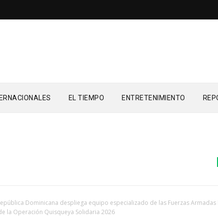
TERNACIONALES
EL TIEMPO
ENTRETENIMIENTO
REP
NACI
epública Dominicana despliega equipo especializado de las Fuerzas Armadas 
e la Operación Quisqueya Solidaria 2026