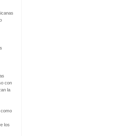
nicanas
o
as
nas
so con
zan la
l como
e los