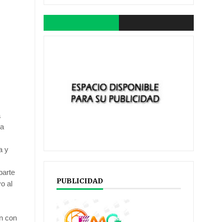
a
la
a y
parte
PUBLICIDAD
o al
ón con