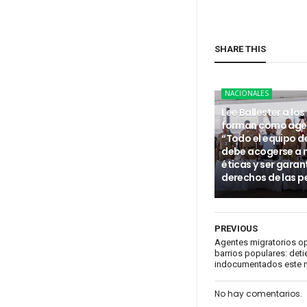
SHARE THIS
NACIONALES
Lee Ballester a los
forman como age
“Todo el equipo d
debe acogerse a
éticas y ser garan
derechos de las p
PREVIOUS
Agentes migratorios op
barrios populares: det
indocumentados este 
No hay comentarios.