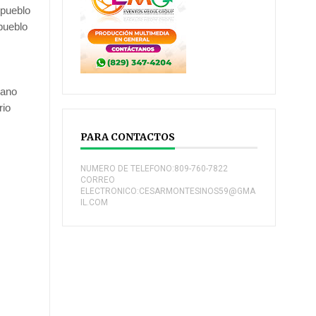
 pueblo
 pueblo
cano
rio
PARA CONTACTOS
e
NUMERO DE TELEFONO:809-760-7822
CORREO
ELECTRONICO:CESARMONTESINOS59@GMA
IL.COM