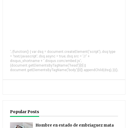
'; (function() { var dsq = document.createElement('script'); dsq.type
= 'text/javascript'; dsq.async = true; dsq.src = '//' +
disqus_shortname + '.disqus.com/embed.js';
(document.getElementsByTagName('head')[0] ||
document.getElementsByTagName('body')[0]).appendChild(dsq); })();
Popular Posts
Hombre en estado de embriaguez mata