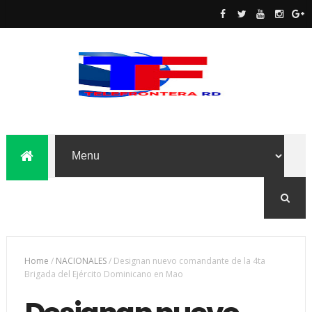
Home
/
NACIONALES
/
Designan nuevo comandante de la 4ta
Brigada del Ejército Dominicano en Mao