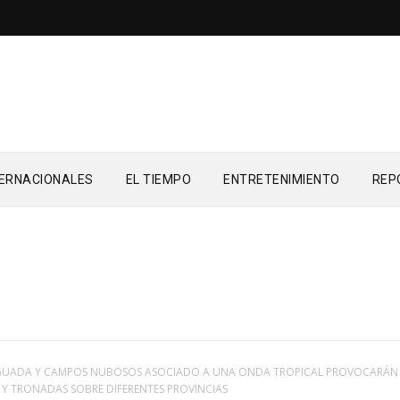
TERNACIONALES
EL TIEMPO
ENTRETENIMIENTO
REP
GUADA Y CAMPOS NUBOSOS ASOCIADO A UNA ONDA TROPICAL PROVOCARÁN
Y TRONADAS SOBRE DIFERENTES PROVINCIAS