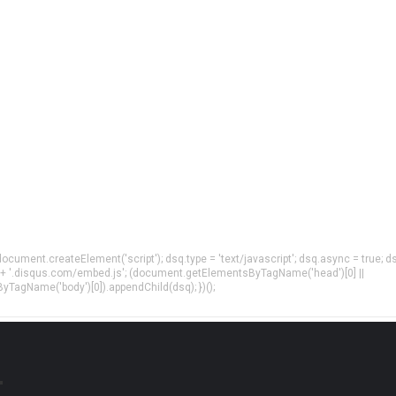
= document.createElement('script'); dsq.type = 'text/javascript'; dsq.async = true; d
 + '.disqus.com/embed.js'; (document.getElementsByTagName('head')[0] ||
agName('body')[0]).appendChild(dsq); })();