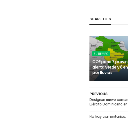
SHARE THIS
EL TIEMPO
COE pone 7 provin
alerta verde y 8 e
por lluvias
PREVIOUS
Designan nuevo comand
Ejército Dominicano e
No hay comentarios.