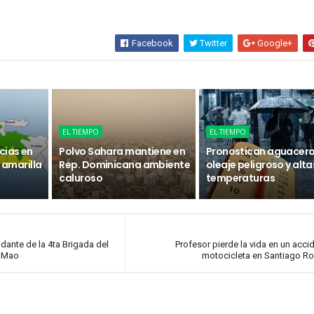
Facebook
Twitter
Google+
EL TIEMPO
EL TIEMPO
cias en
Polvo Sahara mantiene en
Pronostican aguacero
n amarilla
Rep. Dominicana ambiente
oleaje peligroso y alta
caluroso
temperaturas
ante de la 4ta Brigada del
Profesor pierde la vida en un acci
n Mao
motocicleta en Santiago R