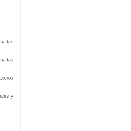
onadas
onadas
aceros
ales y