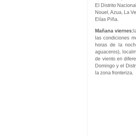
El Distrito Nacio
Nouel, Azua, La V
Elías Piña.
Mañana viernes:
l
las condiciones me
horas de la noche
aguaceros), local
de viento en difer
Domingo y el Distr
la zona fronteriza.