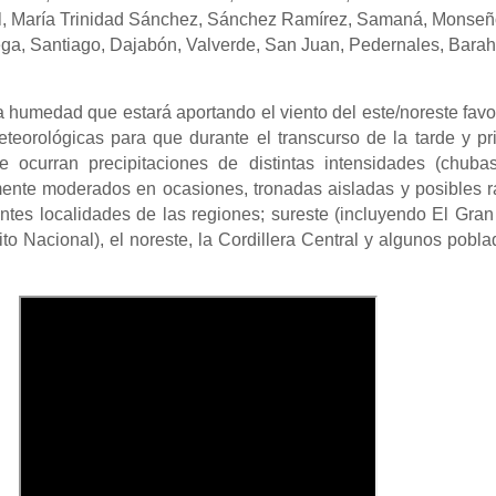
nal, María Trinidad Sánchez, Sánchez Ramírez, Samaná, Monseñ
ega, Santiago, Dajabón, Valverde, San Juan, Pedernales, Bara
a humedad que estará aportando el viento del este/noreste fav
teorológicas para que durante el transcurso de la tarde y p
 ocurran precipitaciones de distintas intensidades (chuba
mente moderados en ocasiones, tronadas aisladas y posibles r
entes localidades de las regiones; sureste (incluyendo El Gra
ito Nacional), el noreste, la Cordillera Central y algunos pobl