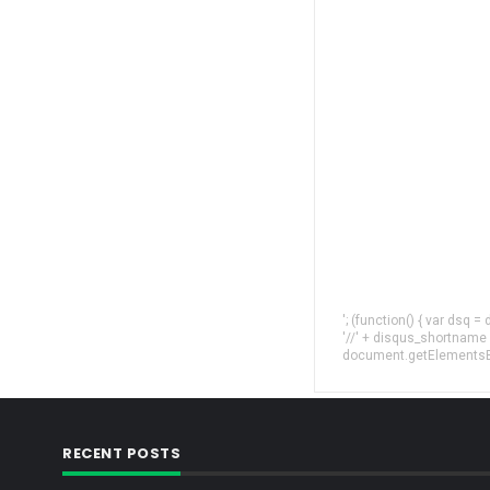
'; (function() { var dsq 
'//' + disqus_shortname
document.getElementsByT
RECENT POSTS