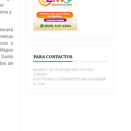
or
hona y
orecerá
rimeras
scos o
áfagas
n Santo
PARA CONTACTOS
ados de
NUMERO DE TELEFONO:809-760-7822
CORREO
ELECTRONICO:CESARMONTESINOS59@GMA
IL.COM