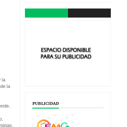
 la
de la
PUBLICIDAD
reste,
o,
mingo,