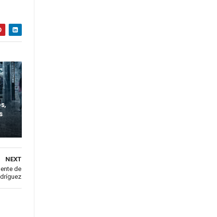
s,
s
NEXT
dente de
odríguez