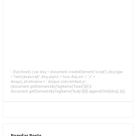
'; (function() { var dsq = document.createElement('script'); dsq.type
= 'text/javascript'; dsq.async = true; dsq.src = '//' +
disqus_shortname + '.disqus.com/embed.js';
(document.getElementsByTagName('head')[0] ||
document.getElementsByTagName('body')[0]).appendChild(dsq); })();
Popular Posts