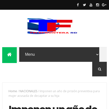
Home
/
NACIONALES
/
Imponen un año de prisión preventiva para
mujer acusada de decapitar a su hija