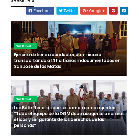
SHARE THIS
Facebook
Twitter
Google+
NACIONALES
Ejército detiene a conductor dominicano
transportando a 14 haitianos indocumentados en
San José de las Matas
NACIONALES
Lee Ballester a los que se forman como agentes
“Todo el equipo de la DGM debe acogerse a normas
éticas y ser garante de los derechos de las
personas”