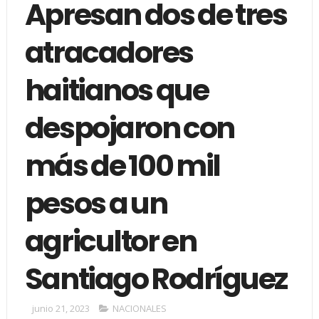
Apresan dos de tres
atracadores
haitianos que
despojaron con
más de 100 mil
pesos a un
agricultor en
Santiago Rodríguez
junio 21, 2023
NACIONALES