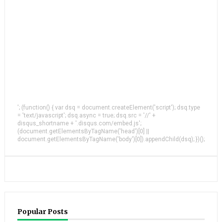
'; (function() { var dsq = document.createElement('script'); dsq.type
= 'text/javascript'; dsq.async = true; dsq.src = '//' +
disqus_shortname + '.disqus.com/embed.js';
(document.getElementsByTagName('head')[0] ||
document.getElementsByTagName('body')[0]).appendChild(dsq); })();
Popular Posts