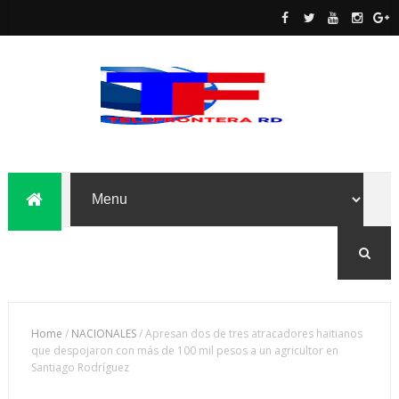
Home
/
NACIONALES
/
Apresan dos de tres atracadores haitianos
que despojaron con más de 100 mil pesos a un agricultor en
Santiago Rodríguez