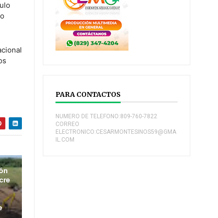
culo
io
acional
os
PARA CONTACTOS
NUMERO DE TELEFONO:809-760-7822
CORREO
ELECTRONICO:CESARMONTESINOS59@GMA
IL.COM
ión
cre
e