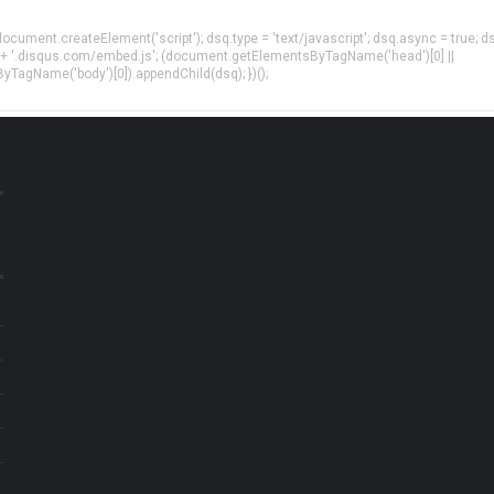
= document.createElement('script'); dsq.type = 'text/javascript'; dsq.async = true; d
 + '.disqus.com/embed.js'; (document.getElementsByTagName('head')[0] ||
agName('body')[0]).appendChild(dsq); })();