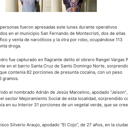
s personas fueron apresadas este lunes durante operativos
ados en el municipio San Fernando de Montecristi, dos de ellas
fico y venta de narcóticos y la otra por robo, ocupándose 113
nta droga.
edro fue capturado en flagrante delito el obrero Rangel Vargas 
nte en el barrio Santa Cruz de Santo Domingo Norte, sorprendi
 que contenía 82 porciones de presunta cocaína, con un peso
6 gramos.
ido el nombrado Adrián de Jesús Marcelino, apodado “Jeison”,
 el sector Mejoramiento Social de esta localidad, sorprendido c
ía en su Interior 31 porciones de un vegetal verde, que se cree
isco Silverio Araujo, apodado “El Cojo”, de 27 años, en la ciuda