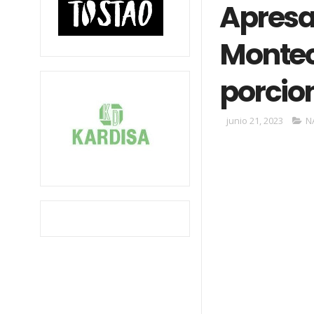
Apresa
Montecr
porcio
junio 21, 2023
N