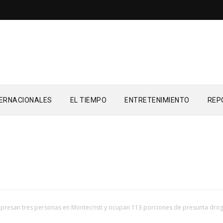
TERNACIONALES
EL TIEMPO
ENTRETENIMIENTO
REP
presan tres personas en Montecristi y ocupan 113 porciones de presunta dro