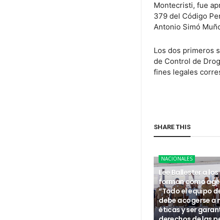
Montecristi, fue ap
379 del Código Pena
Antonio Simó Muñ
Los dos primeros s
de Control de Droga
fines legales corr
SHARE THIS
NACIONALES
Lee Ballester a los
forman como age
“Todo el equipo d
debe acogerse a
éticas y ser garan
derechos de las p