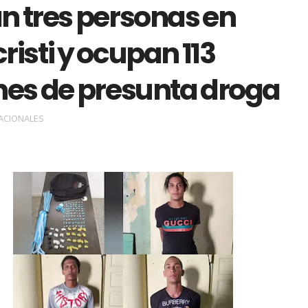
n tres personas en
isti y ocupan 113
nes de presunta droga
ACIONALES