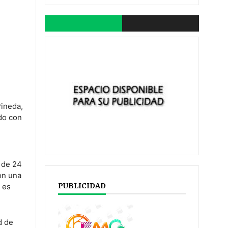
Pineda,
do con
 de 24
on una
PUBLICIDAD
 es
d de