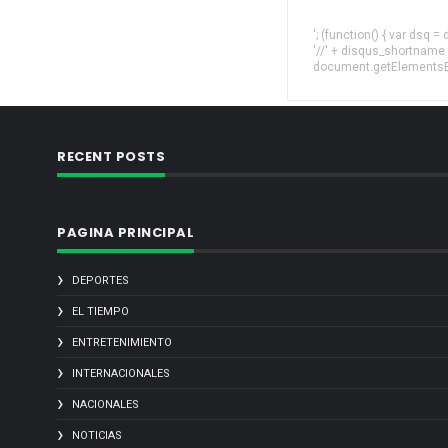
'; (function() { var dsq 
'//' + disqus_shortname
document.getElementsByT
RECENT POSTS
PAGINA PRINCIPAL
DEPORTES
EL TIEMPO
ENTRETENIMIENTO
INTERNACIONALES
NACIONALES
NOTICIAS