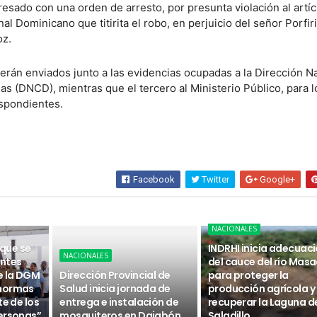
resado con una orden de arresto, por presunta violación al artí
l Dominicano que titirita el robo, en perjuicio del señor Porfir
oz.
erán enviados junto a las evidencias ocupadas a la Dirección N
s (DNCD), mientras que el tercero al Ministerio Público, para l
espondientes.
Facebook
Twitter
Google+
NACIONALES
 que se
INDRHI inicia adecuac
NACIONALES
ntes
del cauce del río Masa
e la DGM
Dirección Provincial de
para proteger la
 normas
Salud inicia jornada de
producción agrícola y
te de los
entrega e instalación de
recuperar la Laguna d
ersonas”
mosquiteros en Dajabón
Saladillo