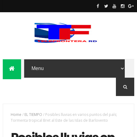
Home
/
EL TIEMPO
/
Posibles lluvias en varios puntos del país;
Tormenta tropical Bret al Este de las Islas de Barlovento