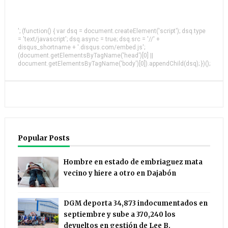
'; (function() { var dsq = document.createElement('script'); dsq.type
= 'text/javascript'; dsq.async = true; dsq.src = '//' +
disqus_shortname + '.disqus.com/embed.js';
(document.getElementsByTagName('head')[0] ||
document.getElementsByTagName('body')[0]).appendChild(dsq); })();
Popular Posts
Hombre en estado de embriaguez mata
vecino y hiere a otro en Dajabón
DGM deporta 34,873 indocumentados en
septiembre y sube a 370,240 los
devueltos en gestión de Lee B.