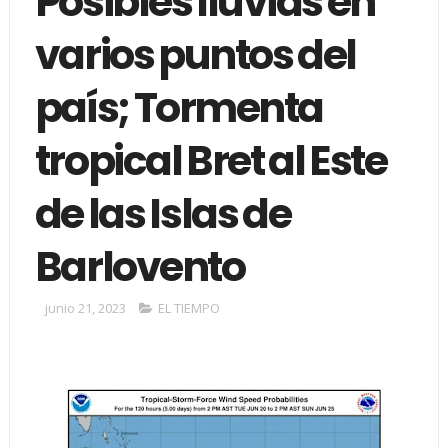
Posibles lluvias en
varios puntos del
país; Tormenta
tropical Bret al Este
de las Islas de
Barlovento
junio 21, 2023
EL TIEMPO