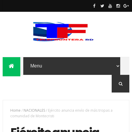
Home
/
NACIONALES
/
Ejército anuncia envío de más tropas a
comunidad de Montecristi