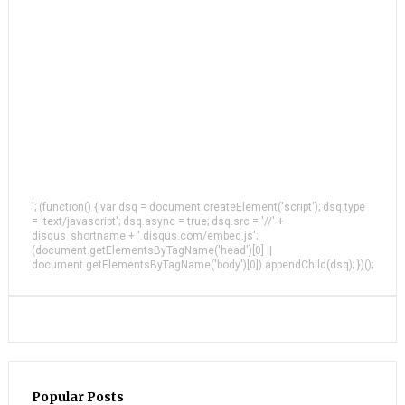
'; (function() { var dsq = document.createElement('script'); dsq.type
= 'text/javascript'; dsq.async = true; dsq.src = '//' +
disqus_shortname + '.disqus.com/embed.js';
(document.getElementsByTagName('head')[0] ||
document.getElementsByTagName('body')[0]).appendChild(dsq); })();
Popular Posts