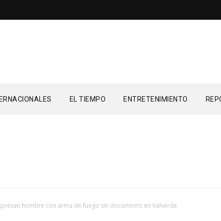
TERNACIONALES
EL TIEMPO
ENTRETENIMIENTO
REP
presan hombre con arma de fuego sin documento en Valverde