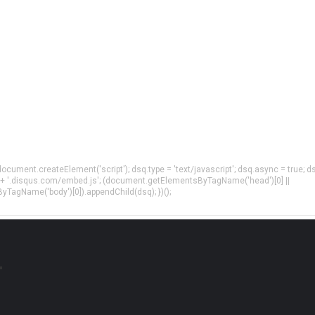
= document.createElement('script'); dsq.type = 'text/javascript'; dsq.async = true; d
 + '.disqus.com/embed.js'; (document.getElementsByTagName('head')[0] ||
agName('body')[0]).appendChild(dsq); })();