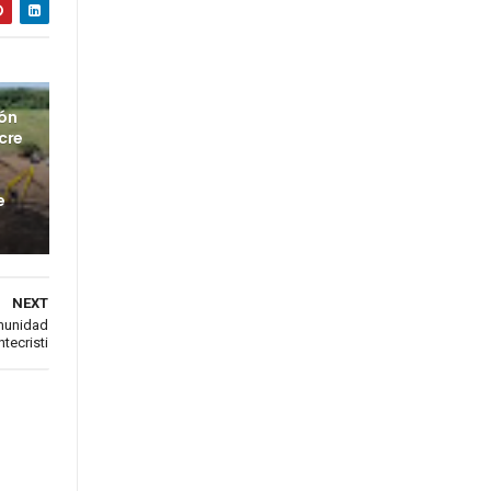
ión
cre
e
NEXT
omunidad
tecristi