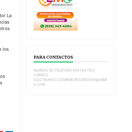
tor La
ncias
otros
e los
PARA CONTACTOS
NUMERO DE TELEFONO:809-760-7822
CORREO
dos
ELECTRONICO:CESARMONTESINOS59@GMA
as
IL.COM