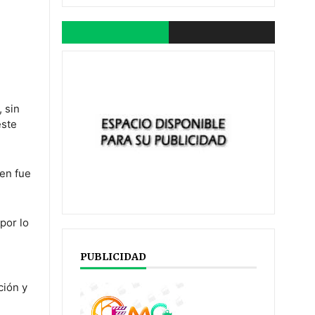
 sin
este
ien fue
por lo
PUBLICIDAD
ción y