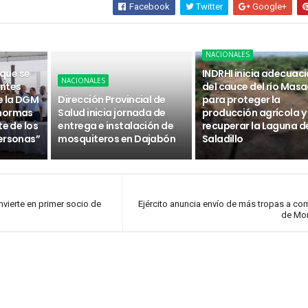
Facebook
Twitter
Google+
NACIONALES
 que se
INDRHI inicia adecuac
NACIONALES
ntes
del cauce del río Masa
e la DGM
Dirección Provincial de
para proteger la
 normas
Salud inicia jornada de
producción agrícola y
te de los
entrega e instalación de
recuperar la Laguna d
ersonas”
mosquiteros en Dajabón
Saladillo
vierte en primer socio de
Ejército anuncia envío de más tropas a c
de Mon