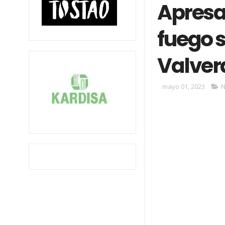
Apresa
fuego 
Valver
mayo 01, 2023
N