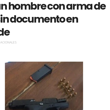
n hombre con arma de
sin documento en
de
ACIONALES