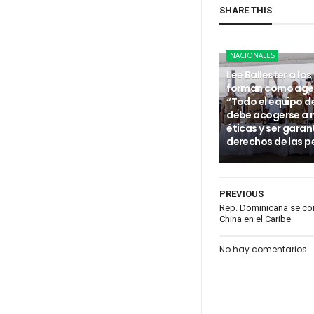
SHARE THIS
NACIONALES
Lee Ballester a los
forman como age
“Todo el equipo d
debe acogerse a
éticas y ser garan
derechos de las p
PREVIOUS
Rep. Dominicana se con
China en el Caribe
No hay comentarios.