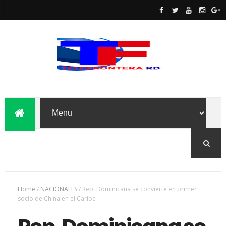
Home
/
NACIONALES
/
Rep. Dominicana se convierte en primer
socio de China en el Caribe