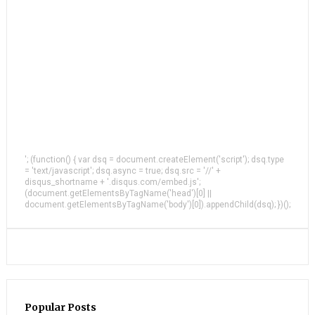
'; (function() { var dsq = document.createElement('script'); dsq.type
= 'text/javascript'; dsq.async = true; dsq.src = '//' +
disqus_shortname + '.disqus.com/embed.js';
(document.getElementsByTagName('head')[0] ||
document.getElementsByTagName('body')[0]).appendChild(dsq); })();
Popular Posts