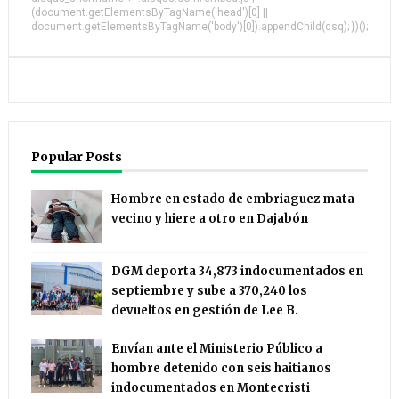
(document.getElementsByTagName('head')[0] ||
document.getElementsByTagName('body')[0]).appendChild(dsq); })();
Popular Posts
Hombre en estado de embriaguez mata
vecino y hiere a otro en Dajabón
DGM deporta 34,873 indocumentados en
septiembre y sube a 370,240 los
devueltos en gestión de Lee B.
Envían ante el Ministerio Público a
hombre detenido con seis haitianos
indocumentados en Montecristi