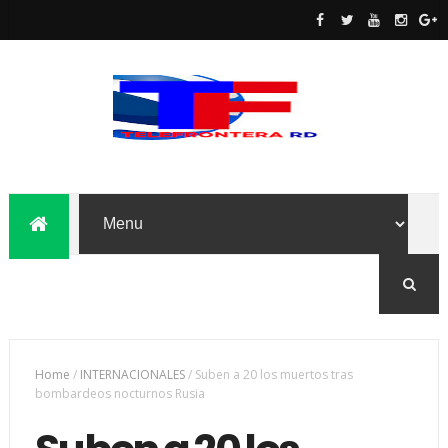
Home
/
INTERNACIONALES
/
Suben a 20 los muertos tras
bombardeos nocturnos Rusia