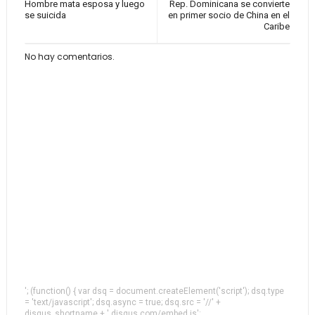
Hombre mata esposa y luego
Rep. Dominicana se convierte
se suicida
en primer socio de China en el
Caribe
No hay comentarios.
'; (function() { var dsq = document.createElement('script'); dsq.type
= 'text/javascript'; dsq.async = true; dsq.src = '//' +
disqus_shortname + '.disqus.com/embed.js';