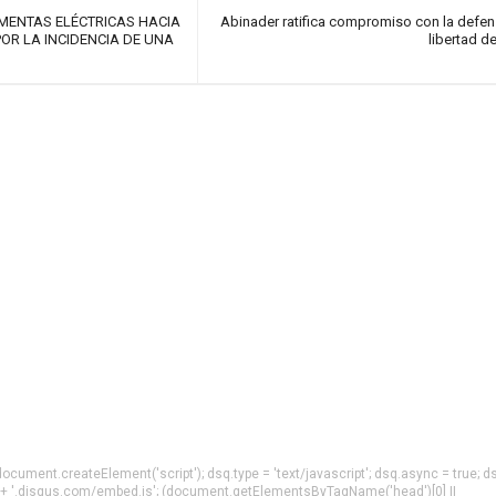
ENTAS ELÉCTRICAS HACIA
Abinader ratifica compromiso con la defen
 POR LA INCIDENCIA DE UNA
libertad d
= document.createElement('script'); dsq.type = 'text/javascript'; dsq.async = true; d
 + '.disqus.com/embed.js'; (document.getElementsByTagName('head')[0] ||