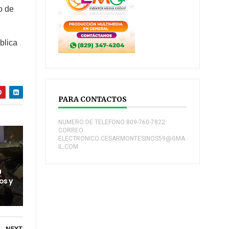
o de
blica
PARA CONTACTOS
NUMERO DE TELEFONO:809-760-7822
CORREO
ELECTRONICO:CESARMONTESINOS59@GMA
IL.COM
a
os y
NEXT