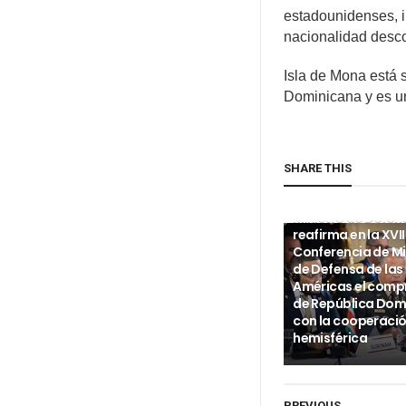
estadounidenses, i
nacionalidad desc
Isla de Mona está 
Dominicana y es un
SHARE THIS
INTERNACIONALES
Ministro de Defen
reafirma en la XVII
Conferencia de Mi
de Defensa de las
Américas el com
de República Dom
con la cooperaci
hemisférica
PREVIOUS