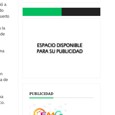
ió a
do
Puerto
 la
 de
una
on
ia de
PUBLICIDAD
ha
co.