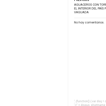
AGUACEROS CON TORM
EL INTERIOR DEL PAÍS
VAGUADA
No hay comentarios.
'; (function() { var dsq 
'//' + disqus_shortname