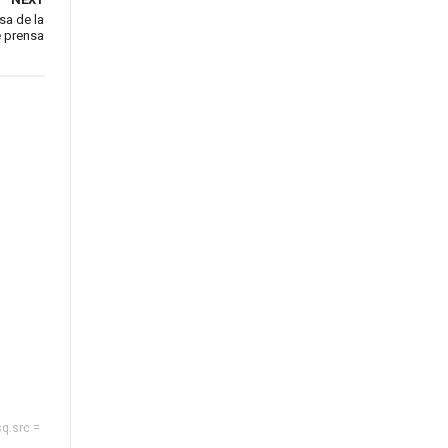
sa de la
e prensa
sq.src =