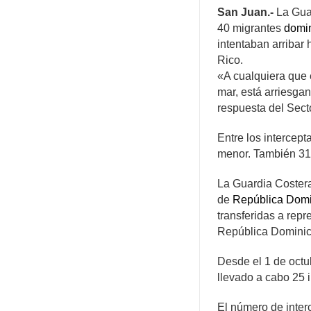
San Juan.-
La Guar
40 migrantes
domi
intentaban arribar 
Rico.
«A cualquiera que e
mar, está arriesga
respuesta del Sec
Entre los intercep
menor. También 31
La Guardia Costera 
de
República Dom
transferidas a rep
República Domini
Desde el 1 de octu
llevado a cabo 25 
El número de inter