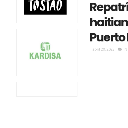
Repatr
haitia
Puerto 
abril 20, 2023
IN