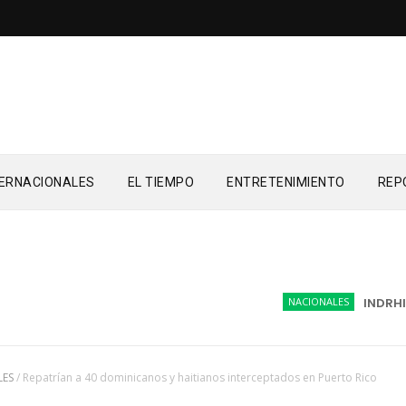
TERNACIONALES
EL TIEMPO
ENTRETENIMIENTO
REP
NACIONALES
INDRHI ini
LES
/
Repatrían a 40 dominicanos y haitianos interceptados en Puerto Rico