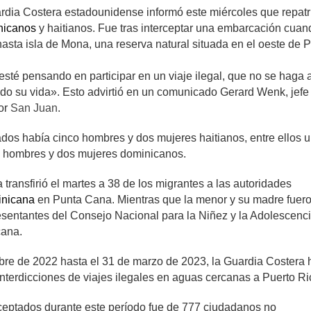
dia Costera estadounidense informó este miércoles que repatr
nicanos
y haitianos. Fue tras interceptar una embarcación cuan
hasta isla de Mona, una reserva natural situada en el oeste de 
sté pensando en participar en un viaje ilegal, que no se haga a
ndo su vida». Esto advirtió en un comunicado Gerard Wenk, jefe
tor
San Juan
.
tados había cinco hombres y dos mujeres haitianos, entre ellos 
 hombres y dos mujeres dominicanos.
transfirió el martes a 38 de los migrantes a las autoridades
inicana
en Punta Cana. Mientras que la menor y su madre fuer
resentantes del Consejo Nacional para la Niñez y la Adolescenc
cana.
bre de 2022 hasta el 31 de marzo de 2023, la Guardia Costera 
interdicciones de viajes ilegales en aguas cercanas a Puerto Ri
ceptados durante este período fue de 777 ciudadanos no