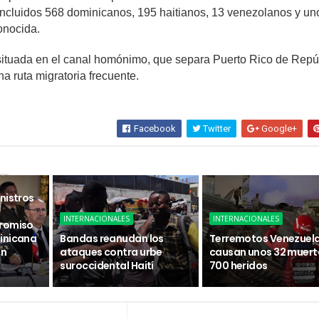
ncluidos 568 dominicanos, 195 haitianos, 13 venezolanos y un
onocida.
situada en el canal homónimo, que separa Puerto Rico de Repú
a ruta migratoria frecuente.
Facebook
Twitter
Google+
sa
nistros
INTERNACIONALES
INTERNACIONALES
promiso
inicana
Bandas reanudan los
Terremotos Venezuel
ón
ataques contra urbe
causan unos 32 muert
suroccidental Haití
700 heridos