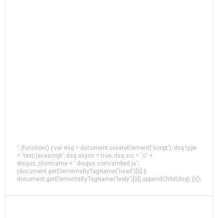
'; (function() { var dsq = document.createElement('script'); dsq.type
= 'text/javascript'; dsq.async = true; dsq.src = '//' +
disqus_shortname + '.disqus.com/embed.js';
(document.getElementsByTagName('head')[0] ||
document.getElementsByTagName('body')[0]).appendChild(dsq); })();