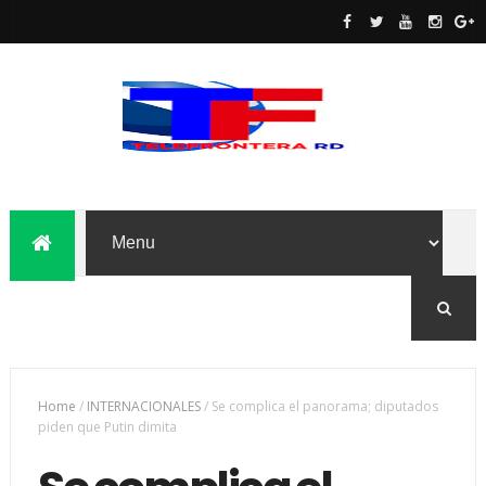
Home
/
INTERNACIONALES
/
Se complica el panorama; diputados
piden que Putin dimita