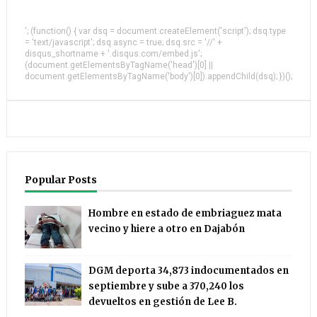
'; (function() { var dsq = document.createElement('script'); dsq.type
= 'text/javascript'; dsq.async = true; dsq.src = '//' +
disqus_shortname + '.disqus.com/embed.js';
(document.getElementsByTagName('head')[0] ||
document.getElementsByTagName('body')[0]).appendChild(dsq); })();
Popular Posts
Hombre en estado de embriaguez mata
vecino y hiere a otro en Dajabón
DGM deporta 34,873 indocumentados en
septiembre y sube a 370,240 los
devueltos en gestión de Lee B.