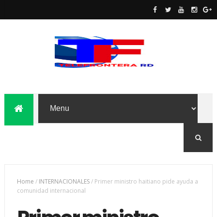
Home
/
INTERNACIONALES
/
Primer ministro haitiano pide ayuda a
comunidad internacional