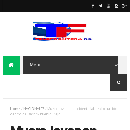
Home
/
NACIONALES
/
Muere Joven en accidente laboral ocurrido
dentro de Barrick Pueblo Viejo