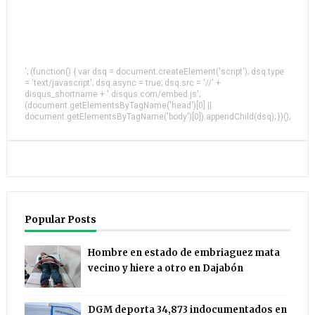
'; (function() { var dsq = document.createElement('script'); dsq.type
= 'text/javascript'; dsq.async = true; dsq.src = '//' +
disqus_shortname + '.disqus.com/embed.js';
(document.getElementsByTagName('head')[0] ||
document.getElementsByTagName('body')[0]).appendChild(dsq); })();
Popular Posts
Hombre en estado de embriaguez mata
vecino y hiere a otro en Dajabón
DGM deporta 34,873 indocumentados en