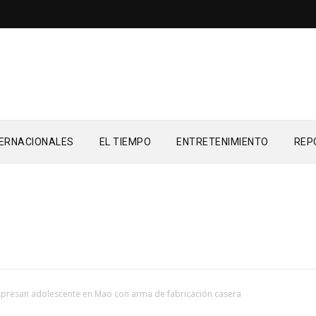
TERNACIONALES
EL TIEMPO
ENTRETENIMIENTO
REP
presan adolescente en Mao con arma de fabricación casera