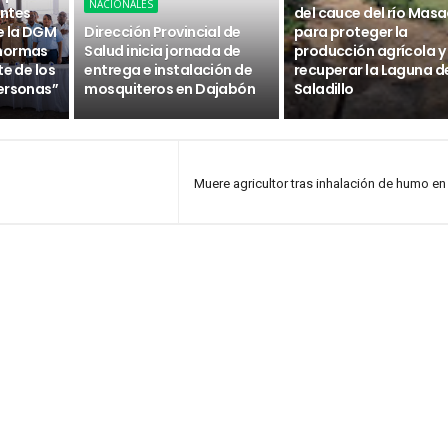
NACIONALES
ntes
del cauce del río Masa
e la DGM
Dirección Provincial de
para proteger la
 normas
Salud inicia jornada de
producción agrícola y
te de los
entrega e instalación de
recuperar la Laguna d
ersonas”
mosquiteros en Dajabón
Saladillo
Muere agricultor tras inhalación de humo e