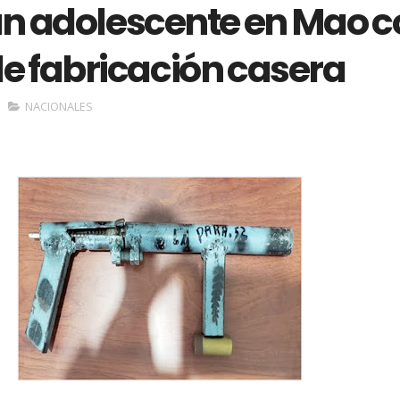
n adolescente en Mao c
e fabricación casera
NACIONALES