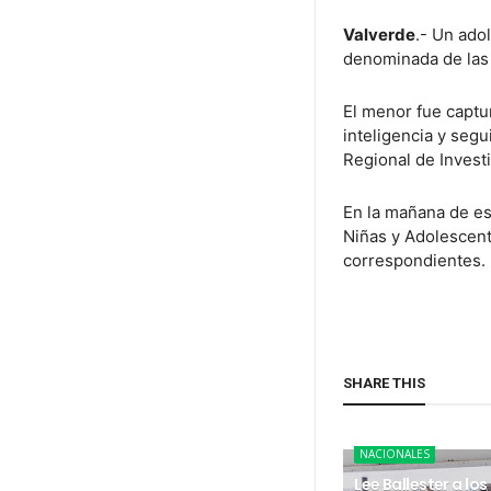
Valverde
.- Un ado
denominada de las 
El menor fue captu
inteligencia y seg
Regional de Invest
En la mañana de es
Niñas y Adolescente
correspondientes.
SHARE THIS
NACIONALES
Lee Ballester a los