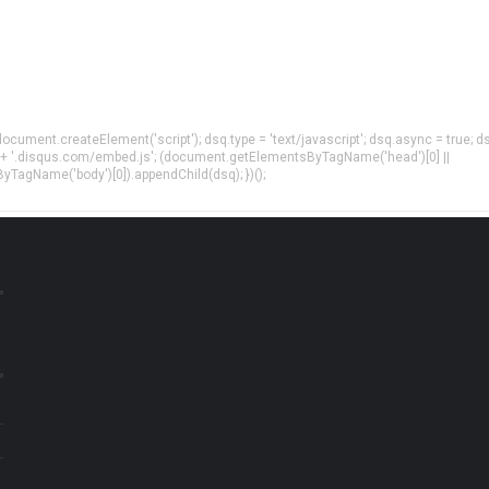
= document.createElement('script'); dsq.type = 'text/javascript'; dsq.async = true; d
 + '.disqus.com/embed.js'; (document.getElementsByTagName('head')[0] ||
agName('body')[0]).appendChild(dsq); })();