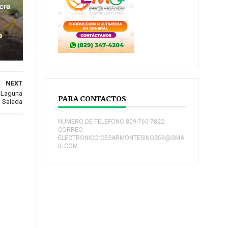
cre
e
NEXT
n Laguna
PARA CONTACTOS
Salada
NUMERO DE TELEFONO:809-760-7822
CORREO
ELECTRONICO:CESARMONTESINOS59@GMA
IL.COM