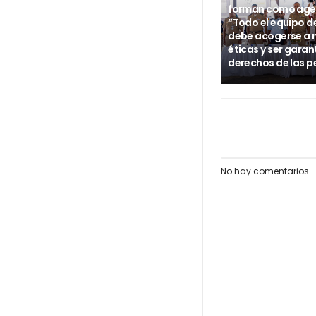
forman como age
“Todo el equipo d
debe acogerse a
éticas y ser garan
derechos de las p
No hay comentarios.