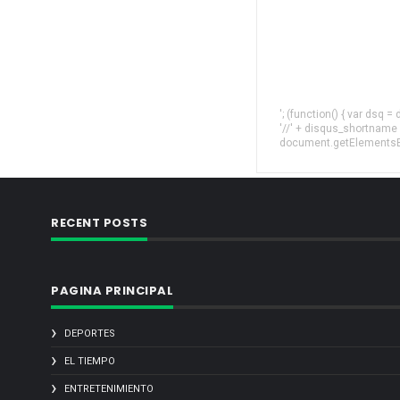
'; (function() { var dsq 
'//' + disqus_shortname
document.getElementsByT
RECENT POSTS
PAGINA PRINCIPAL
DEPORTES
EL TIEMPO
ENTRETENIMIENTO