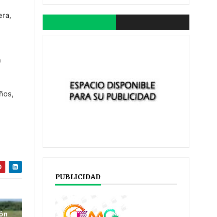
era,
n
ños,
PUBLICIDAD
ión