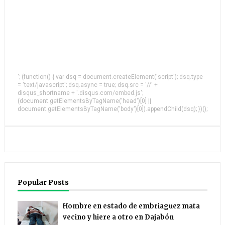
'; (function() { var dsq = document.createElement('script'); dsq.type
= 'text/javascript'; dsq.async = true; dsq.src = '//' +
disqus_shortname + '.disqus.com/embed.js';
(document.getElementsByTagName('head')[0] ||
document.getElementsByTagName('body')[0]).appendChild(dsq); })();
Popular Posts
Hombre en estado de embriaguez mata
vecino y hiere a otro en Dajabón