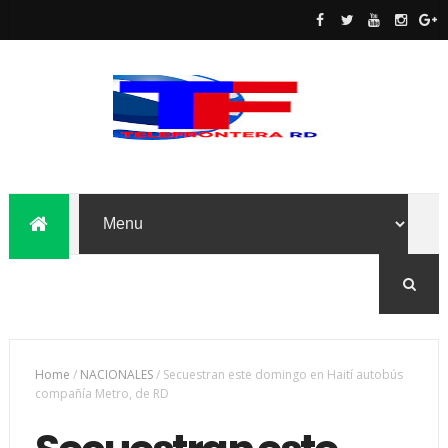
Home
/
NACIONALES
/
Secuestran este domingo en Haití autobús
compañía Metro, de RD