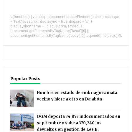
'; (function() { var dsq = document.createElement('script'); dsq.type
= 'text/javascript'; dsq.async = true; dsq.src = '//' +
disqus_shortname + '.disqus.com/embed.js';
(document.getElementsByTagName('head')[0] ||
document.getElementsByTagName('body')[0]).appendChild(dsq); })();
Popular Posts
Hombre en estado de embriaguez mata
vecino y hiere a otro en Dajabón
DGM deporta 34,873 indocumentados en
septiembre y sube a 370,240 los
devueltos en gestión de Lee B.