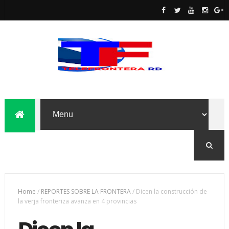
Home
/
REPORTES SOBRE LA FRONTERA
/
Dicen la construcción de
la verja fronteriza avanza en 4 provincias