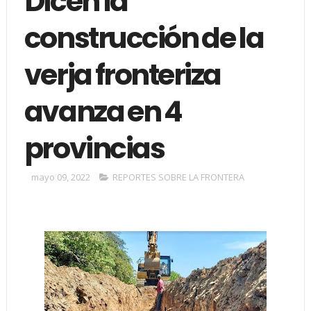
Dicen la
construcción de la
verja fronteriza
avanza en 4
provincias
mayo 09, 2022
REPORTES SOBRE LA FRONTERA