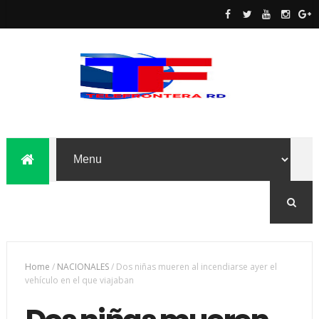
Home
/
NACIONALES
/
Dos niñas mueren al incendiarse ayer el
vehículo en el que viajaban