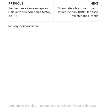
PREVIOUS
NEXT
Secuestran este domingo en
PN someterá hombre por auto
Haití autobús compañía Metro,
atraco de casi RD$100 pesos
de RD
mil en banca lotería
No hay comentarios.
'; (function() { var dsq = document.createElement('script'); dsq.type