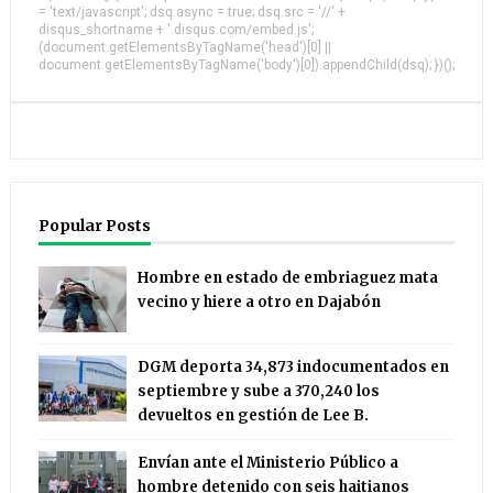
= 'text/javascript'; dsq.async = true; dsq.src = '//' +
disqus_shortname + '.disqus.com/embed.js';
(document.getElementsByTagName('head')[0] ||
document.getElementsByTagName('body')[0]).appendChild(dsq); })();
Popular Posts
Hombre en estado de embriaguez mata
vecino y hiere a otro en Dajabón
DGM deporta 34,873 indocumentados en
septiembre y sube a 370,240 los
devueltos en gestión de Lee B.
Envían ante el Ministerio Público a
hombre detenido con seis haitianos