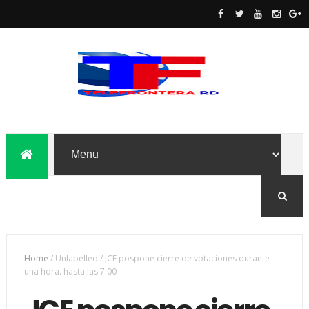
Home
/
Unlabelled
/
JCE pospone cierre de votaciones durante
una hora. hasta las 7:00