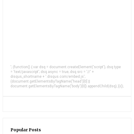
'; (function() { var dsq = document.createElement('script'); dsq.type
= 'text/javascript'; dsq.async = true; dsq.src = '//' +
disqus_shortname + '.disqus.com/embed.js';
(document.getElementsByTagName('head')[0] ||
document.getElementsByTagName('body')[0]).appendChild(dsq); })();
Popular Posts