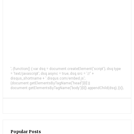
'; (function() { var dsq = document.createElement('script'); dsq.type
= 'text/javascript'; dsq.async = true; dsq.src = '//' +
disqus_shortname + '.disqus.com/embed.js';
(document.getElementsByTagName('head')[0] ||
document.getElementsByTagName('body')[0]).appendChild(dsq); })();
Popular Posts