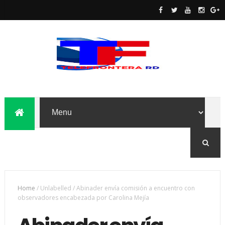
Home
/
Unlabelled
/
Abinader envía comisión a encuentro con
observadores encabezada por Carolina Mejía