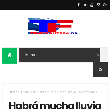
Home
/
Unlabelled
/
Habrá mucha lluvia el día de las elecciones
Habrá mucha lluvia