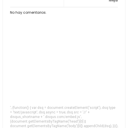
Mejía
No hay comentarios.
'; (function() { var dsq = document.createElement('script'); dsq.type
= 'text/javascript'; dsq.async = true; dsq.src = '//' +
disqus_shortname + '.disqus.com/embed.js';
(document.getElementsByTagName('head')[0] ||
document.getElementsByTagName('body')[0]).appendChild(dsq); })();