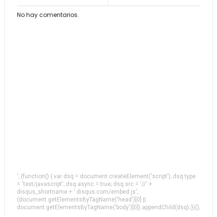
No hay comentarios.
'; (function() { var dsq = document.createElement('script'); dsq.type
= 'text/javascript'; dsq.async = true; dsq.src = '//' +
disqus_shortname + '.disqus.com/embed.js';
(document.getElementsByTagName('head')[0] ||
document.getElementsByTagName('body')[0]).appendChild(dsq); })();