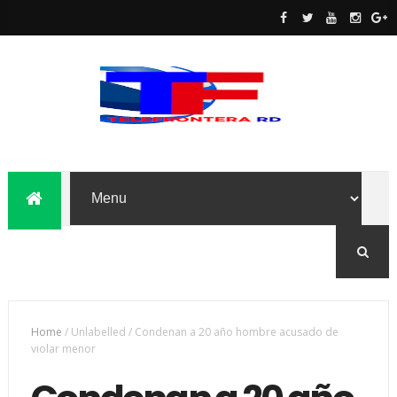
Home
/
Unlabelled
/
Condenan a 20 año hombre acusado de
violar menor