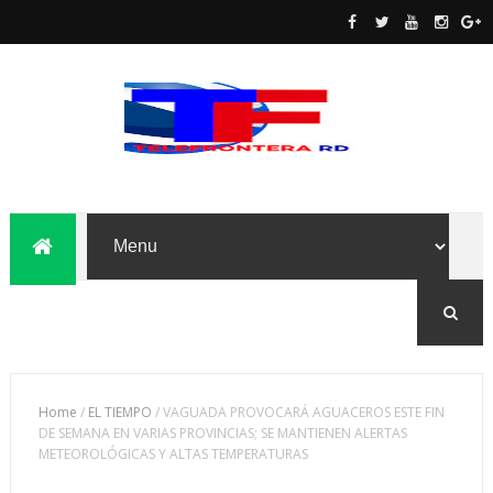
Home
/
EL TIEMPO
/
VAGUADA PROVOCARÁ AGUACEROS ESTE FIN
DE SEMANA EN VARIAS PROVINCIAS; SE MANTIENEN ALERTAS
METEOROLÓGICAS Y ALTAS TEMPERATURAS