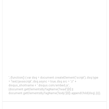
'; (function() { var dsq = document.createElement('script'); dsq.type
= 'text/javascript'; dsq.async = true; dsq.src = '//' +
disqus_shortname + '.disqus.com/embed.js';
(document.getElementsByTagName('head')[0] ||
document.getElementsByTagName('body')[0]).appendChild(dsq); })();