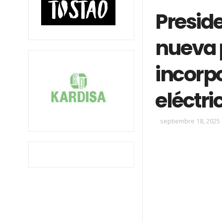
Presid
nueva 
incorp
eléctri
septiembre 18, 2025