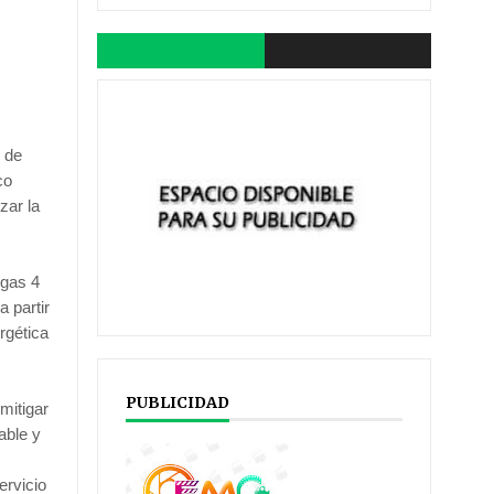
s de
co
zar la
rgas 4
 partir
rgética
PUBLICIDAD
mitigar
able y
ervicio