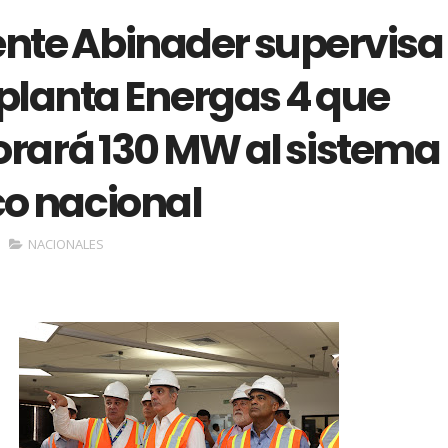
ente Abinader supervisa
planta Energas 4 que
orará 130 MW al sistema
co nacional
NACIONALES