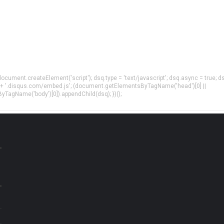
= document.createElement('script'); dsq.type = 'text/javascript'; dsq.async = true; d
 + '.disqus.com/embed.js'; (document.getElementsByTagName('head')[0] ||
agName('body')[0]).appendChild(dsq); })();