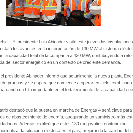
rís
.— El presidente Luis Abinader visitó este jueves las instalacione
nstató los avances en la incorporación de 130 MW al sistema eléctri
án la capacidad total de la compañía a 430 MW, contribuyendo a refor
encia del sector energético en un contexto de creciente demanda.
, el presidente Abinader informó que actualmente la nueva planta Ene
e de pruebas y se espera que comience a operar en ciclo combinado a
arcando un hito importante en el fortalecimiento de la capacidad ene
ario destacó que la puesta en marcha de Energas 4 será clave para 
les de abastecimiento de energía, asegurando un suministro más est
ciudadanos. Además explicó que estos 130 megavatios contribuirán
normalizar la situación eléctrica en el país, mejorando la calidad del s