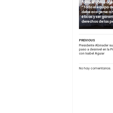
forman como age
“Todo el equipo d
debe acogerse a
éticas y ser garan
derechos de las p
PREVIOUS
Presidente Abinader su
paso a desnivel en la 
con Isabel Aguiar
No hay comentarios.