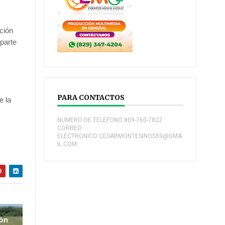
ción
parte
PARA CONTACTOS
e la
NUMERO DE TELEFONO:809-760-7822
CORREO
ELECTRONICO:CESARMONTESINOS59@GMA
IL.COM
ión