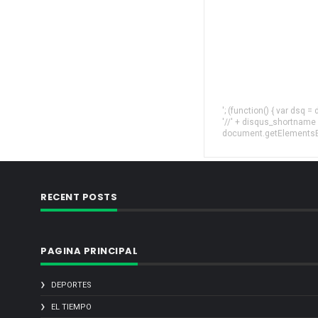
'; (function() { var dsq 
'//' + disqus_shortname
document.getElementsByT
RECENT POSTS
PAGINA PRINCIPAL
DEPORTES
EL TIEMPO