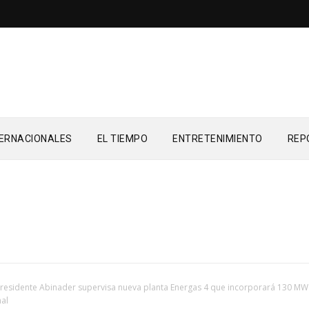
TERNACIONALES
EL TIEMPO
ENTRETENIMIENTO
REP
residente Abinader supervisa nueva planta Energas 4 que incorporará 130 MW
nal