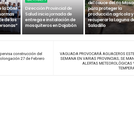
NACIONALES
ntes
del cauce del río Masa
e la DGM
Dirección Provincial de
para proteger la
 normas
Salud inicia jornada de
producción agrícola y
te de los
entrega e instalación de
recuperar la Laguna d
ersonas”
mosquiteros en Dajabón
Saladillo
pervisa construcción del
VAGUADA PROVOCARÁ AGUACEROS ESTE 
Prolongación 27 de Febrero
SEMANA EN VARIAS PROVINCIAS; SE MA
ALERTAS METEOROLÓGICAS 
TEMPER