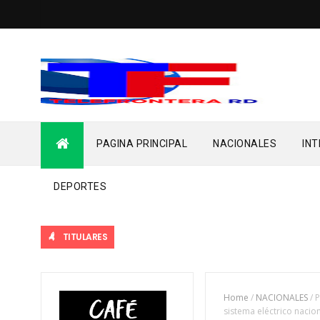
PAGINA PRINCIPAL
NACIONALES
IN
DEPORTES
TITULARES
Home
/
NACIONALES
/
P
sistema eléctrico nacio