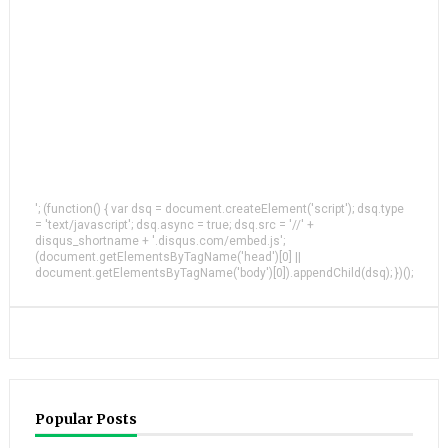
'; (function() { var dsq = document.createElement('script'); dsq.type
= 'text/javascript'; dsq.async = true; dsq.src = '//' +
disqus_shortname + '.disqus.com/embed.js';
(document.getElementsByTagName('head')[0] ||
document.getElementsByTagName('body')[0]).appendChild(dsq); })();
Popular Posts