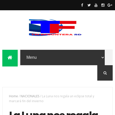
Home
/
NACIONALES
/
La Luna nos regala un eclipse total y
marcará fin del invierno