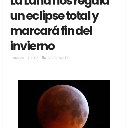
La Luna nos regala
un eclipse total y
marcará fin del
invierno
marzo 13, 2025
NACIONALES