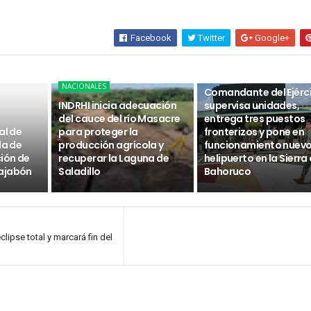
Facebook
Twitter
Google+
NACIONALES
NACIONALES
Comandante del Ejérc
INDRHI inicia adecuación
supervisa unidades,
del cauce del río Masacre
entrega tres puestos
al de
para proteger la
fronterizos y pone en
da de
producción agrícola y
funcionamiento nuev
ción de
recuperar la Laguna de
helipuerto en la Sierra
ajabón
Saladillo
Bahoruco
lipse total y marcará fin del