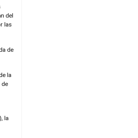
s
an del
r las
eda de
de la
 de
, la