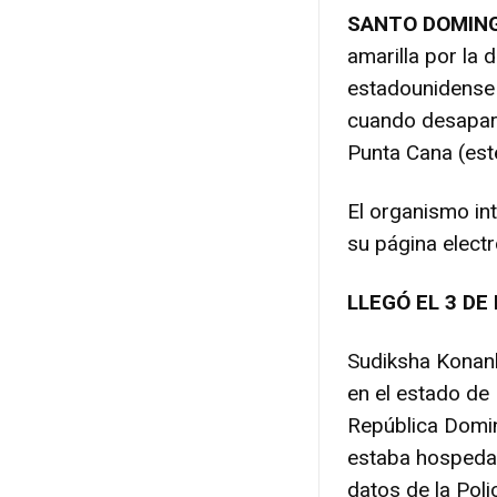
SANTO DOMIN
amarilla por la 
estadounidense 
cuando desapare
Punta Cana (est
El organismo in
su página electr
LLEGÓ EL 3 D
Sudiksha Konank
en el estado de 
República Domi
estaba hospedan
datos de la Poli