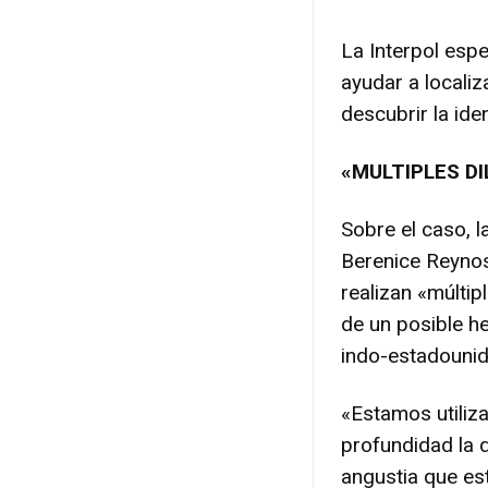
La Interpol espe
ayudar a locali
descubrir la id
«MULTIPLES DI
Sobre el caso, 
Berenice Reynos
realizan «múltip
de un posible he
indo-estadouni
«Estamos utiliz
profundidad la 
angustia que es