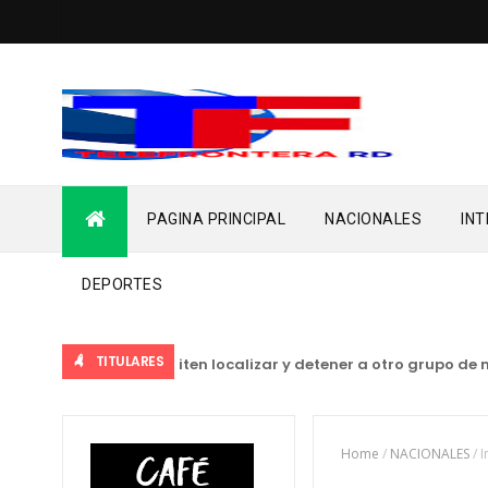
PAGINA PRINCIPAL
NACIONALES
IN
DEPORTES
TITULARES
 del Ejército permiten localizar y detener a otro grupo de mig
Home
/
NACIONALES
/
I