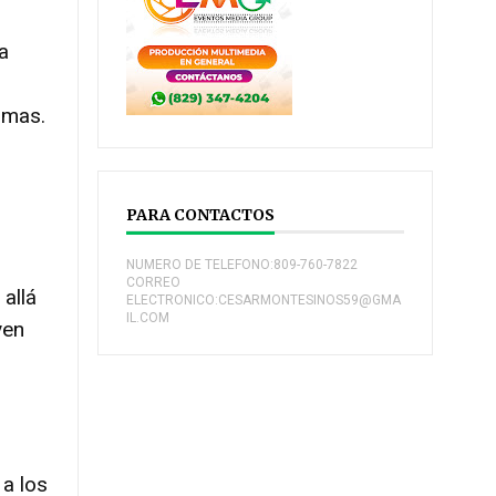
a
smas.
PARA CONTACTOS
NUMERO DE TELEFONO:809-760-7822
CORREO
 allá
ELECTRONICO:CESARMONTESINOS59@GMA
IL.COM
ven
a
 a los