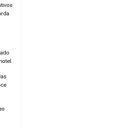
ativos
orda
dado
hotel.
das
oce
as