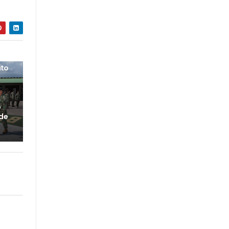
ito
o
 de