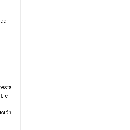
ida
resta
I, en
ición