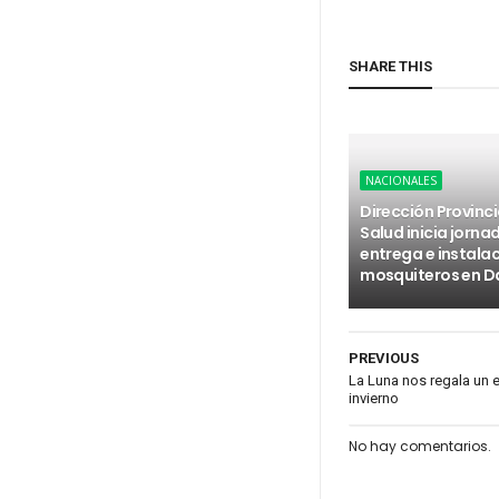
SHARE THIS
NACIONALES
Dirección Provinci
Salud inicia jorna
entrega e instala
mosquiteros en D
PREVIOUS
La Luna nos regala un ec
invierno
No hay comentarios.