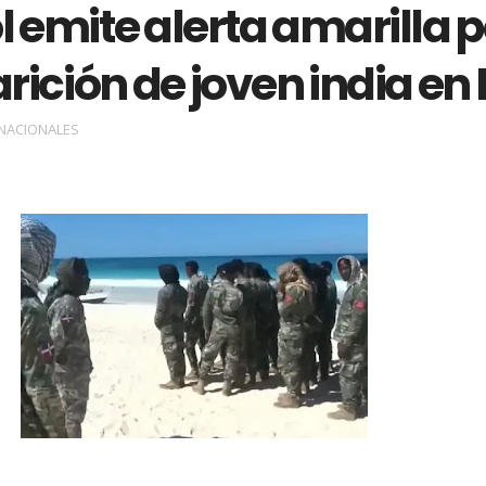
l emite alerta amarilla p
ición de joven india en
NACIONALES