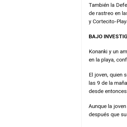
También la Defe
de rastreo en l
y Cortecito-Pla
BAJO INVESTI
Konanki y un am
en la playa, con
El joven, quien 
las 9 de la mañ
desde entonces
Aunque la joven
después que sus