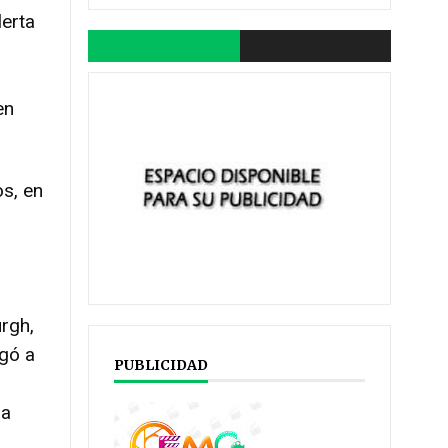
lerta
en
os, en
urgh,
egó a
PUBLICIDAD
 a