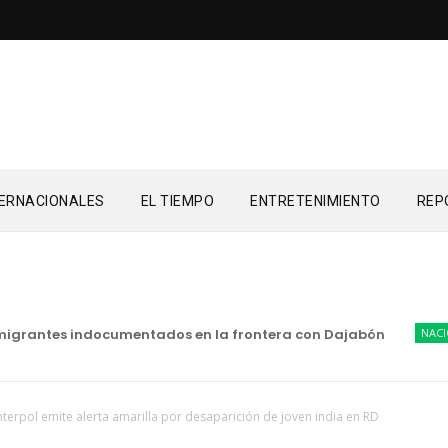
TERNACIONALES
EL TIEMPO
ENTRETENIMIENTO
REP
rantes indocumentados en la frontera con Dajabón
NACIONALES
nterpol emite alerta amarilla por desaparición de joven india en RD