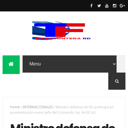
Home
/
INTERNACIONALES
/
Ministro defensa de RD participa en
juramentación nuevo jefe del Comando Sur de EE.UU.