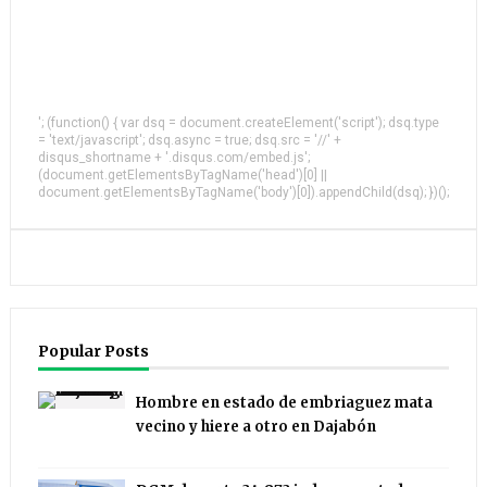
'; (function() { var dsq = document.createElement('script'); dsq.type
= 'text/javascript'; dsq.async = true; dsq.src = '//' +
disqus_shortname + '.disqus.com/embed.js';
(document.getElementsByTagName('head')[0] ||
document.getElementsByTagName('body')[0]).appendChild(dsq); })();
Popular Posts
Hombre en estado de embriaguez mata
vecino y hiere a otro en Dajabón