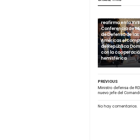
INTERNACIONALES
Ministro de Defen
reafirma en la XVII
Conferencia de Mi
de Defensa de las
Américas el com
de República Dom
con la cooperaci
hemisférica
PREVIOUS
Ministro defensa de RD
nuevo jefe del Comand
No hay comentarios.