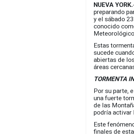
NUEVA YORK.
preparando par
y el sábado 2
conocido como 
Meteorológico
Estas tormenta
sucede cuando 
abiertas de lo
áreas cercana
TORMENTA I
Por su parte, 
una fuerte tor
de las Montaña
podría activa
Este fenómeno
finales de est