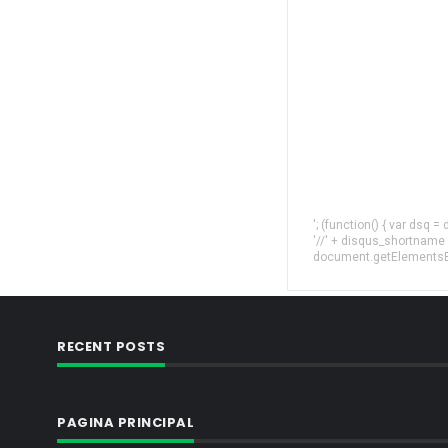
'; (function() { var dsq 
'//' + disqus_shortname
document.getElementsByT
RECENT POSTS
PAGINA PRINCIPAL