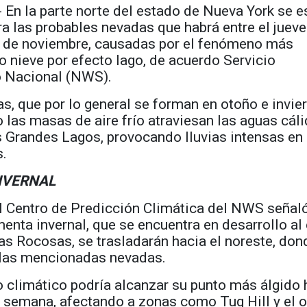
- En la parte norte del estado de Nueva York se e
a las probables nevadas que habrá entre el juev
3 de noviembre, causadas por el fenómeno más
nieve por efecto lago, de acuerdo Servicio
 Nacional (NWS).
s, que por lo general se forman en otoño e invier
las masas de aire frío atraviesan las aguas cáli
s Grandes Lagos, provocando lluvias intensas en
s.
NVERNAL
el Centro de Predicción Climática del NWS señal
menta invernal, que se encuentra en desarrollo al
s Rocosas, se trasladarán hacia el noreste, don
r las mencionadas nevadas.
 climático podría alcanzar su punto más álgido 
a semana, afectando a zonas como Tug Hill y el 