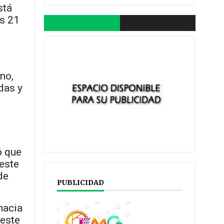
stá
es 21
no,
das y
ó que
 este
de
PUBLICIDAD
hacia
oeste