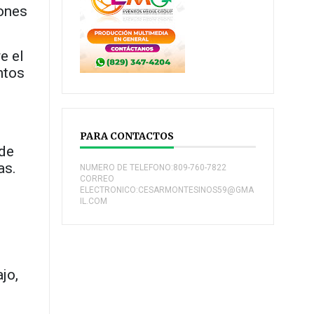
iones
e el
ntos
PARA CONTACTOS
 de
as.
NUMERO DE TELEFONO:809-760-7822
CORREO
ELECTRONICO:CESARMONTESINOS59@GMA
IL.COM
jo,