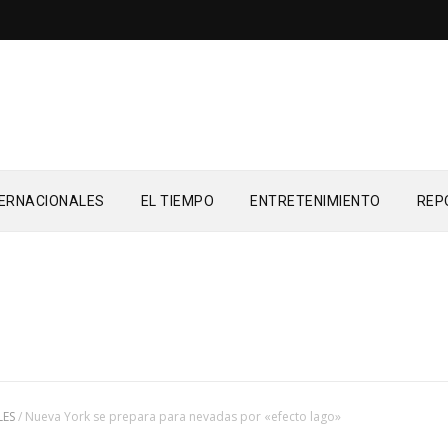
TERNACIONALES
EL TIEMPO
ENTRETENIMIENTO
REP
LES
/
Nueva York se prepara para nevadas por «efecto lago»