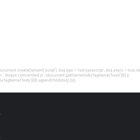
= document.createElement('script'); dsq.type = 'text/javascript'; dsq.async = true; d
 + '.disqus.com/embed.js'; (document.getElementsByTagName('head')[0] ||
agName('body')[0]).appendChild(dsq); })();