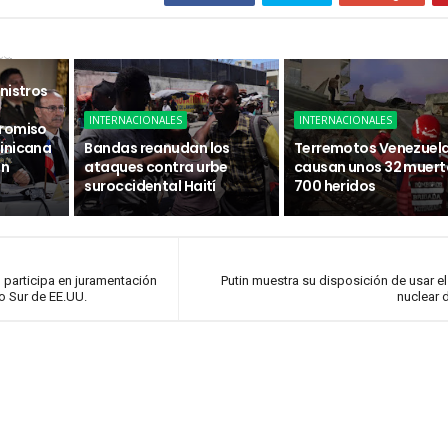
sa
nistros
INTERNACIONALES
INTERNACIONALES
promiso
inicana
Bandas reanudan los
Terremotos Venezuel
ón
ataques contra urbe
causan unos 32 muert
suroccidental Haití
700 heridos
 participa en juramentación
Putin muestra su disposición de usar el
o Sur de EE.UU.
nuclear 