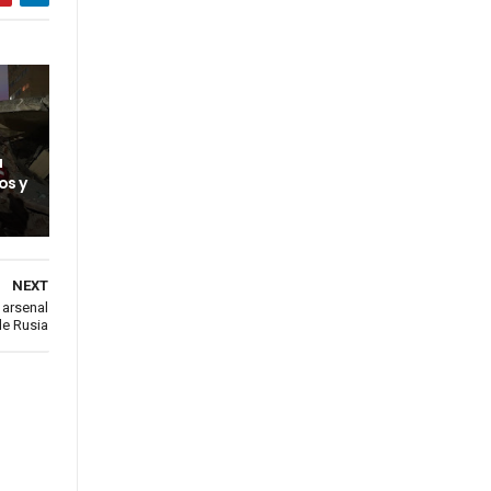
a
os y
NEXT
 arsenal
de Rusia