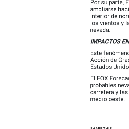
Por su parte, 
ampliarse haci
interior de no
los vientos y l
nevada.
IMPACTOS E
Este fenómeno 
Acción de Grac
Estados Unido
El FOX Forecas
probables neva
carretera y la
medio oeste.
SHARE THIS