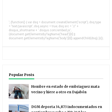
'; (function() { var dsq = document.createElement('script'); dsq.type
= 'text/javascript'; dsq.async = true; dsq.src = '//' +
disqus_shortname + '.disqus.com/embed.js';
(document.getElementsByTagName('head')[0] ||
document.getElementsByTagName('body')[0]).appendChild(dsq); })();
Popular Posts
Hombre en estado de embriaguez mata
vecino y hiere a otro en Dajabón
DGM deporta 34,873 indocumentados en