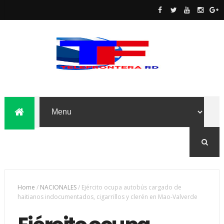
Home
/
NACIONALES
/
Ejército ocupa autobús cargado de
haitianos indocumentados, cigarrillos y clerén en Mao-Valverde