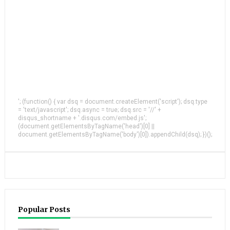
'; (function() { var dsq = document.createElement('script'); dsq.type
= 'text/javascript'; dsq.async = true; dsq.src = '//' +
disqus_shortname + '.disqus.com/embed.js';
(document.getElementsByTagName('head')[0] ||
document.getElementsByTagName('body')[0]).appendChild(dsq); })();
Popular Posts