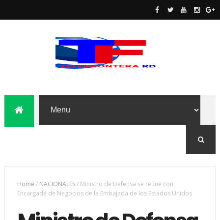
Home
/
NACIONALES
/
Ministro de Defensa se reúne con
Encargada de Negocios de la Embajada de los Estados Unidos