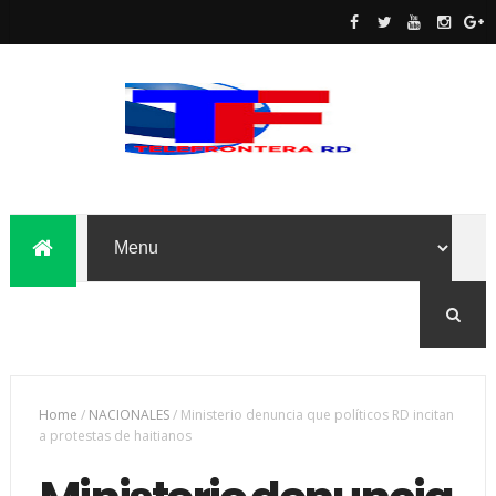
Home
/
NACIONALES
/
Ministerio denuncia que políticos RD incitan
a protestas de haitianos