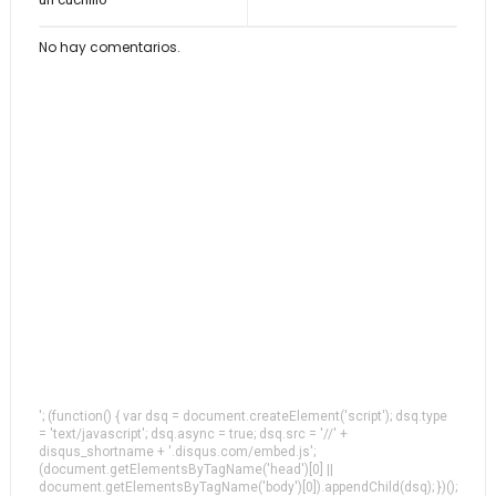
No hay comentarios.
'; (function() { var dsq = document.createElement('script'); dsq.type
= 'text/javascript'; dsq.async = true; dsq.src = '//' +
disqus_shortname + '.disqus.com/embed.js';
(document.getElementsByTagName('head')[0] ||
document.getElementsByTagName('body')[0]).appendChild(dsq); })();