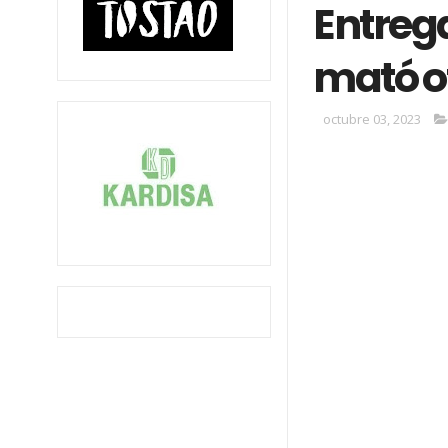
Entrega
mató o
octubre 03, 2023