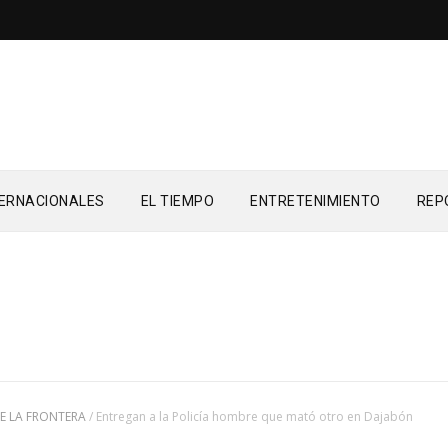
TERNACIONALES
EL TIEMPO
ENTRETENIMIENTO
REP
E LA FRONTERA
/
Entregan a la Policía hombre que mató otro en Dajabón