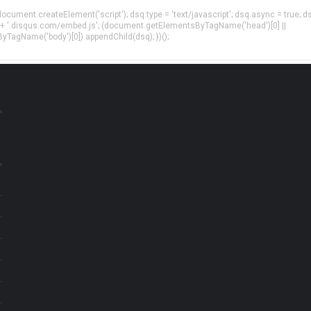
= document.createElement('script'); dsq.type = 'text/javascript'; dsq.async = true; d
 + '.disqus.com/embed.js'; (document.getElementsByTagName('head')[0] ||
agName('body')[0]).appendChild(dsq); })();