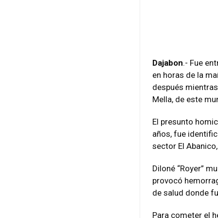
Dajabon
.- Fue en
en horas de la ma
después mientras 
Mella, de este mun
El presunto homic
años, fue identif
sector El Abanico
Diloné “Royer” mu
provocó hemorragi
de salud donde fu
Para cometer el h