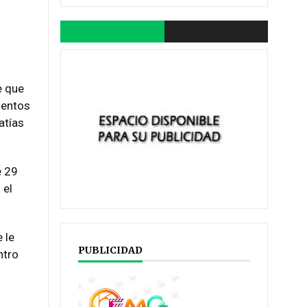
e que
mentos
atías
e 29
 el
 le
PUBLICIDAD
ntro