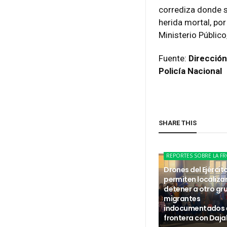
corrediza donde se
herida mortal, por
Ministerio Público
Fuente:
Dirección
Policía Nacional
SHARE THIS
REPORTES SOBRE LA F
Drones del Ejércit
permiten localizar
detener a otro gr
migrantes
indocumentados e
frontera con Daj