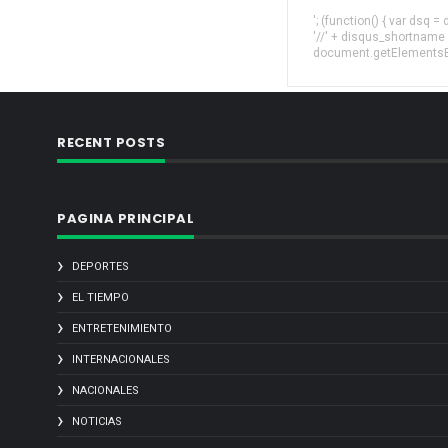
'; (function() { var dsq 
'//' + disqus_shortname
document.getElementsByT
RECENT POSTS
PAGINA PRINCIPAL
DEPORTES
EL TIEMPO
ENTRETENIMIENTO
INTERNACIONALES
NACIONALES
NOTICIAS