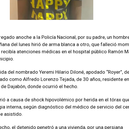
tregado anoche a la Policía Nacional, por su padre, un hombr
ñana del lunes hirió de arma blanca a otro, que falleció mo
recibía atenciones médicas en el hospital público Ramón M
icipio.
ida del nombrado Yeremi Hilario Diloné, apodado “Royer”, d
icado como Alfredo Lorenzo Tejada, de 30 años, residente en
, de Dajabón, donde ocurrió el hecho.
rió a causa de shock hipovolémico por herida en el tórax que
a interna, según diagnóstico del médico de servicio del ce
e asistido.
echo, el detenido penetró a una vivienda, por una persiana