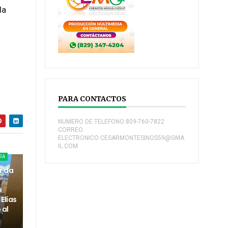
la
PARA CONTACTOS
NUMERO DE TELEFONO:809-760-7822
CORREO
ELECTRONICO:CESARMONTESINOS59@GMA
IL.COM
RA
r da
o
Elías
 al