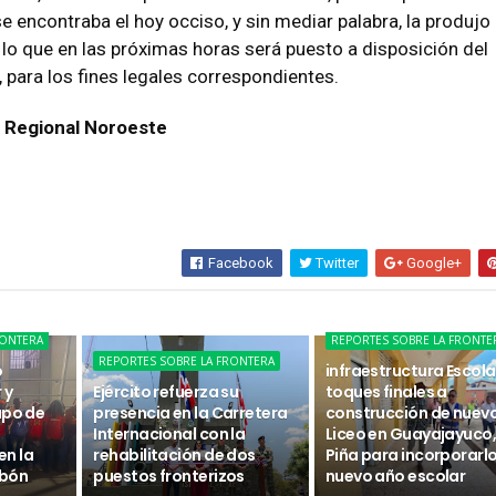
 encontraba el hoy occiso, y sin mediar palabra, la produjo 
 lo que en las próximas horas será puesto a disposición del
, para los fines legales correspondientes.
 Regional Noroeste
Facebook
Twitter
Google+
RONTERA
REPORTES SOBRE LA FRONTE
REPORTES SOBRE LA FRONTERA
o
infraestructura Escola
 y
Ejército refuerza su
toques finales a
upo de
presencia en la Carretera
construcción de nuev
Internacional con la
Liceo en Guayajayuco, 
n la
rehabilitación de dos
Piña para incorporarlo
abón
puestos fronterizos
nuevo año escolar