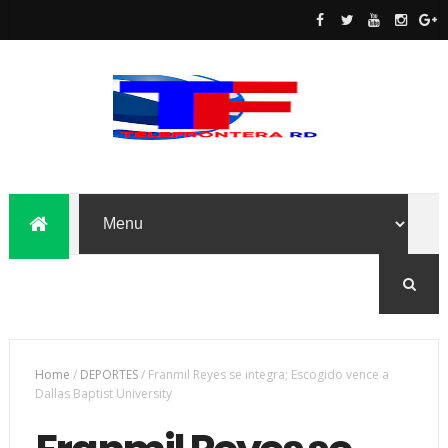
Home
/
DEPORTES
/
Franmil Reyes se integra; Escogido vence a
Dallas Baptist University