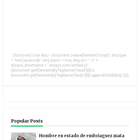
'; (function() { var dsq = document.createElement('script'); dsq.type
= 'text/javascript'; dsq.async = true; dsq.src = '//' +
disqus_shortname + '.disqus.com/embed.js';
(document.getElementsByTagName('head')[0] ||
document.getElementsByTagName('body')[0]).appendChild(dsq); })();
Popular Posts
Hombre en estado de embriaguez mata