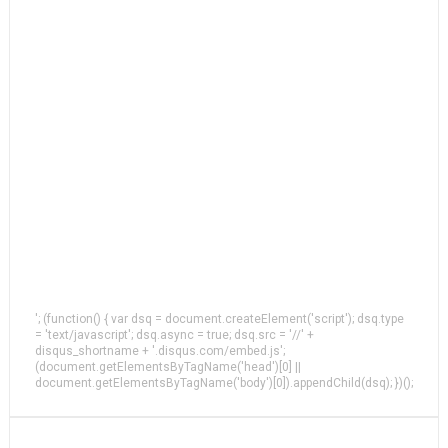
'; (function() { var dsq = document.createElement('script'); dsq.type
= 'text/javascript'; dsq.async = true; dsq.src = '//' +
disqus_shortname + '.disqus.com/embed.js';
(document.getElementsByTagName('head')[0] ||
document.getElementsByTagName('body')[0]).appendChild(dsq); })();