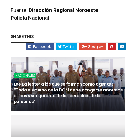
Fuente:
Dirección Regional Noroeste
Policía Nacional
SHARE THIS
Facebook
Twitter
Google+
NACIONALES
Lee Ballester a los que se forman como agentes
“Todo el equipo de la DGM debe acogerse a normas
éticas y ser garante de los derechos de las
personas”