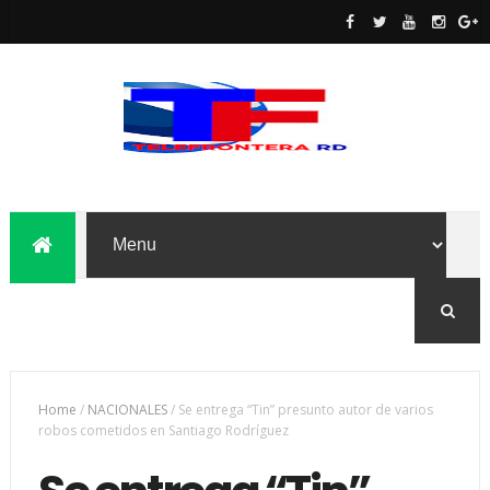
Home
/
NACIONALES
/
Se entrega “Tin” presunto autor de varios
robos cometidos en Santiago Rodríguez