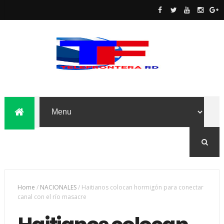
Home
/
NACIONALES
/
Haitianos colocan hormigón para conectar
canal con el río masacre