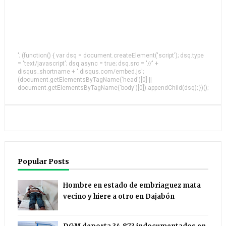
'; (function() { var dsq = document.createElement('script'); dsq.type
= 'text/javascript'; dsq.async = true; dsq.src = '//' +
disqus_shortname + '.disqus.com/embed.js';
(document.getElementsByTagName('head')[0] ||
document.getElementsByTagName('body')[0]).appendChild(dsq); })();
Popular Posts
Hombre en estado de embriaguez mata
vecino y hiere a otro en Dajabón