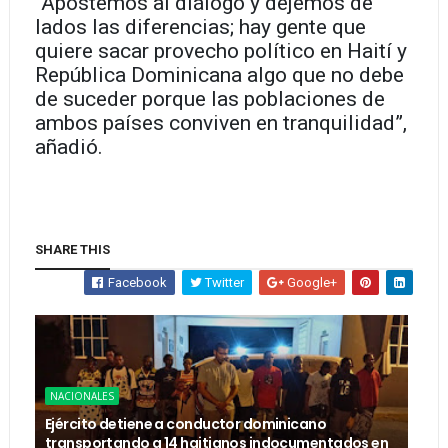
“Apostemos al diálogo y dejemos de
lados las diferencias; hay gente que
quiere sacar provecho político en Haití y
República Dominicana algo que no debe
de suceder porque las poblaciones de
ambos países conviven en tranquilidad”,
añadió.
SHARE THIS
Facebook
Twitter
Google+
NACIONALES
Ejército detiene a conductor dominicano
transportando a 14 haitianos indocumentados en