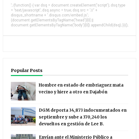
'; (function() { var dsq = document.createElement('script'); dsq.type
= 'text/javascript'; dsq.async = true; dsq.src = '//' +
disqus_shortname + '.disqus.com/embed.js';
(document.getElementsByTagName('head')[0] ||
document.getElementsByTagName('body')[0]).appendChild(dsq); })();
Popular Posts
Hombre en estado de embriaguez mata
vecino y hiere a otro en Dajabón
DGM deporta 34,873 indocumentados en
septiembre y sube a 370,240 los
devueltos en gestión de Lee B.
Envían ante el Ministerio Público a