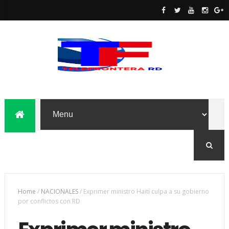
Home
/
NACIONALES
/
Exprimer ministro Haití culpa a su gobierno
por conflictos con RD