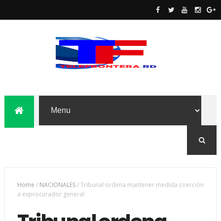
Home
/
NACIONALES
/
Tribunal ordena mantener medida coerción
a exprocurador general