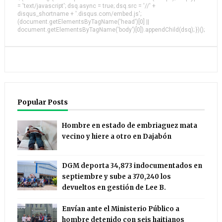
= 'text/javascript'; dsq.async = true; dsq.src = '//' +
disqus_shortname + '.disqus.com/embed.js';
(document.getElementsByTagName('head')[0] ||
document.getElementsByTagName('body')[0]).appendChild(dsq); })();
Popular Posts
Hombre en estado de embriaguez mata
vecino y hiere a otro en Dajabón
DGM deporta 34,873 indocumentados en
septiembre y sube a 370,240 los
devueltos en gestión de Lee B.
Envían ante el Ministerio Público a
hombre detenido con seis haitianos