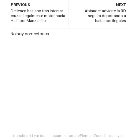
PREVIOUS
NEXT
Detienen haitiano tras intentar
Abinader advierte la RD
cruzar ilegalmente motor hacia
seguirá deportando a
Haití por Manzanillo
haitianos ilegales
No hay comentarios.
'; (function() { var dsq = document.createElement('script'); dsq.type