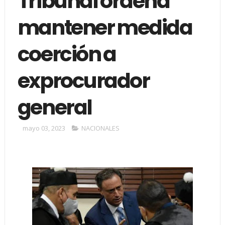
Tribunal ordena
mantener medida
coerción a
exprocurador
general
mayo 03, 2023
NACIONALES