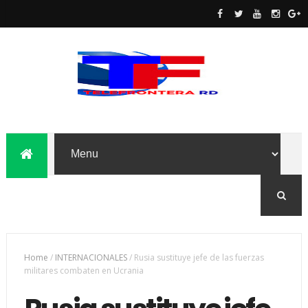
Home
/
INTERNACIONALES
/
Rusia sustituye jefe de las fuerzas
militares combaten en Ucrania