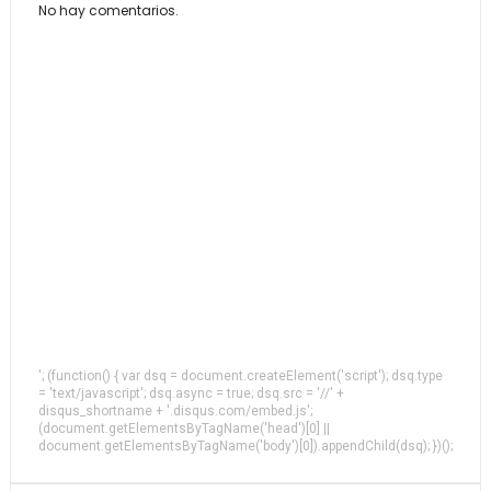
No hay comentarios.
'; (function() { var dsq = document.createElement('script'); dsq.type
= 'text/javascript'; dsq.async = true; dsq.src = '//' +
disqus_shortname + '.disqus.com/embed.js';
(document.getElementsByTagName('head')[0] ||
document.getElementsByTagName('body')[0]).appendChild(dsq); })();