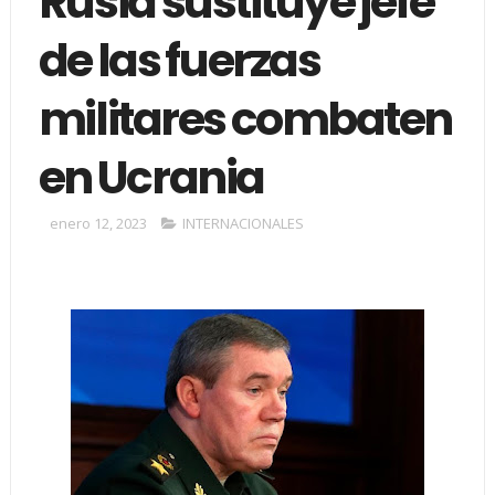
Rusia sustituye jefe
de las fuerzas
militares combaten
en Ucrania
enero 12, 2023
INTERNACIONALES