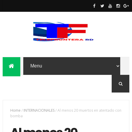
Home
/
INTERNACIONALES
/
Al menos 20 muertos en atentado con
bomba