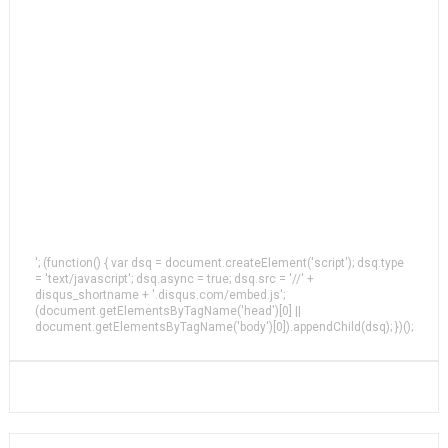
'; (function() { var dsq = document.createElement('script'); dsq.type
= 'text/javascript'; dsq.async = true; dsq.src = '//' +
disqus_shortname + '.disqus.com/embed.js';
(document.getElementsByTagName('head')[0] ||
document.getElementsByTagName('body')[0]).appendChild(dsq); })();