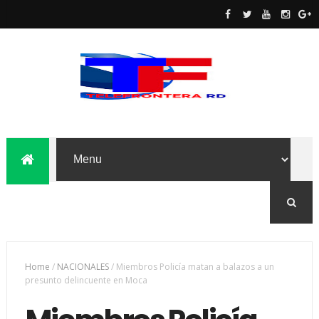
Home
/
NACIONALES
/
Miembros Policía matan a balazos a un
presunto delincuente en Moca