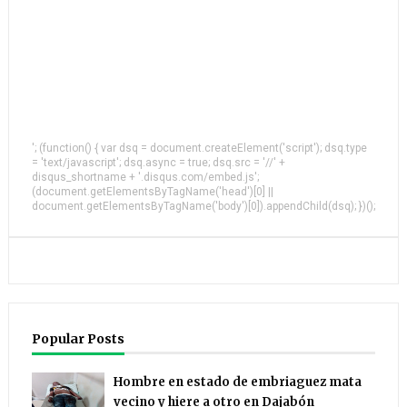
'; (function() { var dsq = document.createElement('script'); dsq.type
= 'text/javascript'; dsq.async = true; dsq.src = '//' +
disqus_shortname + '.disqus.com/embed.js';
(document.getElementsByTagName('head')[0] ||
document.getElementsByTagName('body')[0]).appendChild(dsq); })();
Popular Posts
Hombre en estado de embriaguez mata
vecino y hiere a otro en Dajabón