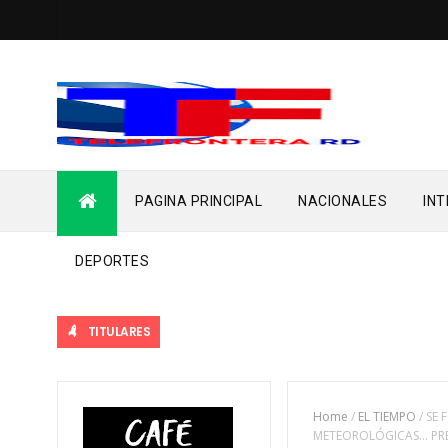
PAGINA PRINCIPAL
NACIONALES
IN
DEPORTES
TITULARES
Home
/
EL TIEMPO
/
SE 
METEOROLÓGICAS… PRE