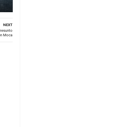
NEXT
presunto
en Moca