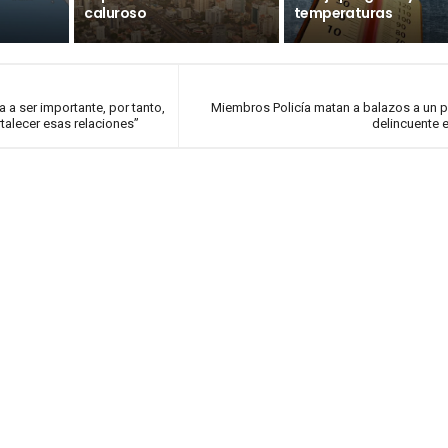
caluroso
temperaturas
a a ser importante, por tanto,
Miembros Policía matan a balazos a un 
talecer esas relaciones”
delincuente 