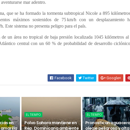
n aventurarse mar adentro.
a, que se ha formado la tormenta subtropical Nicole a 895 kilómetros 
entos máximos sostenidos de 75 km/h con un desplazamiento h
h. Este sistema no presenta peligro para el país.
e un área no tropical de baja presión localizada 1045 kilómetros al 
tlántico central con un 60 % de probabilidad de desarrollo ciclónico
Facebook
Twitter
Google+
EL TIEMPO
EL TIEMPO
cias en
Polvo Sahara mantiene en
Pronostican aguacero
n amarilla
Rep. Dominicana ambiente
oleaje peligroso y alta