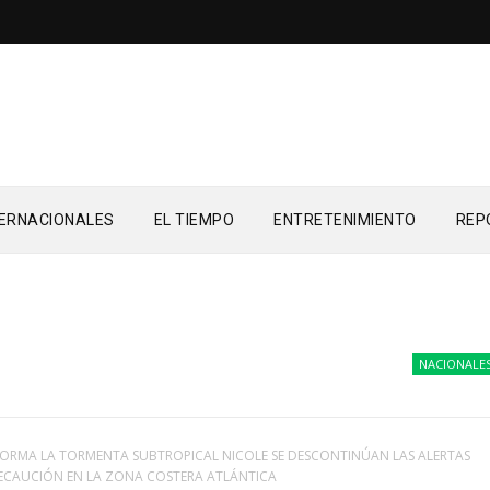
TERNACIONALES
EL TIEMPO
ENTRETENIMIENTO
REP
NACIONALES
L
FORMA LA TORMENTA SUBTROPICAL NICOLE SE DESCONTINÚAN LAS ALERTAS
CAUCIÓN EN LA ZONA COSTERA ATLÁNTICA