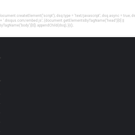
= document.createElement('script'); dsq.type = 'text/javascript'; dsq.async = true; d
 + '.disqus.com/embed.js'; (document.getElementsByTagName('head')[0] ||
agName('body')[0]).appendChild(dsq); })();