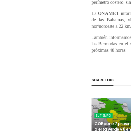
perímetro costero, si
La
ONAMET
inform
de las Bahamas, vi
nor/noroeste a 22 km/
También informamos d
las Bermudas en el A
próximas 48 horas.
SHARE THIS
EL TIEMPO
COE pone 7 provin
alerta verde y 8 e