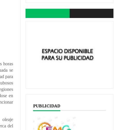
s horas
uada se
dad para
 nubosos
egiones
ndose en
ncionar
PUBLICIDAD
 oleaje
rca del