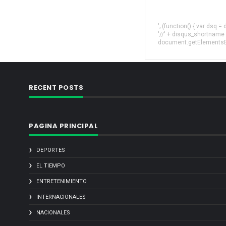
'; (function() { var dsq 
'//' + disqus_shortname
document.getElementsByT
RECENT POSTS
PAGINA PRINCIPAL
DEPORTES
EL TIEMPO
ENTRETENIMIENTO
INTERNACIONALES
NACIONALES