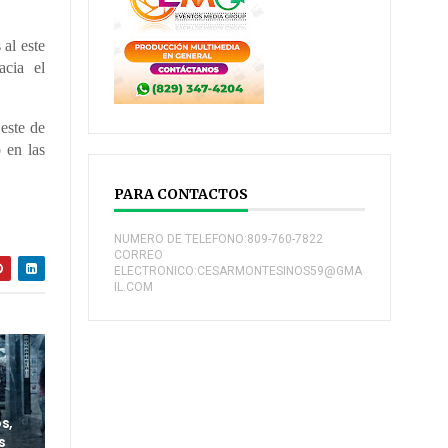
al este
acia el
este de
 en las
PARA CONTACTOS
NUMERO DE TELEFONO:809-760-7822
CORREO
ELECTRONICO:CESARMONTESINOS59@GMA
IL.COM
s,
s