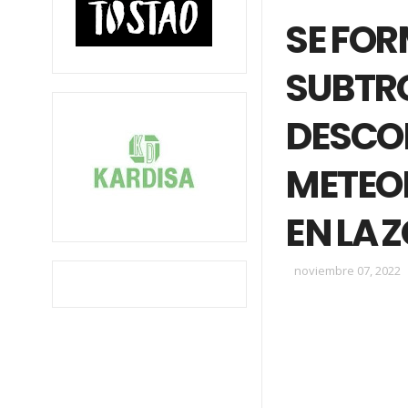
SE FO
SUBTRO
DESCO
METEO
EN LA 
noviembre 07, 2022