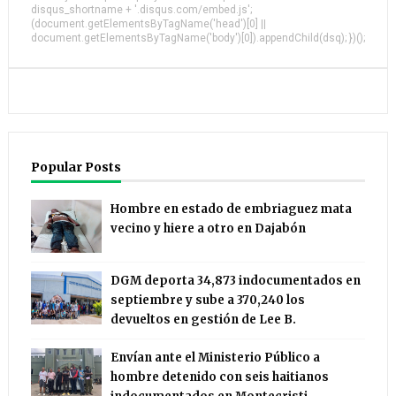
disqus_shortname + '.disqus.com/embed.js';
(document.getElementsByTagName('head')[0] ||
document.getElementsByTagName('body')[0]).appendChild(dsq); })();
Popular Posts
Hombre en estado de embriaguez mata
vecino y hiere a otro en Dajabón
DGM deporta 34,873 indocumentados en
septiembre y sube a 370,240 los
devueltos en gestión de Lee B.
Envían ante el Ministerio Público a
hombre detenido con seis haitianos