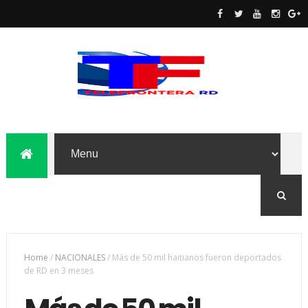
Home
/
NACIONALES
/
Más de 50 mil haitianos fueron deportados
de RD en 3 meses