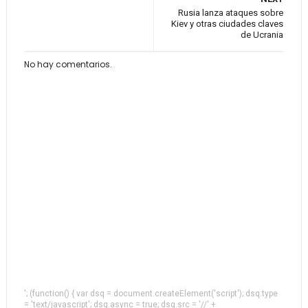
Rusia lanza ataques sobre
Kiev y otras ciudades claves
de Ucrania
No hay comentarios.
'; (function() { var dsq = document.createElement('script'); dsq.type
= 'text/javascript'; dsq.async = true; dsq.src = '//' +