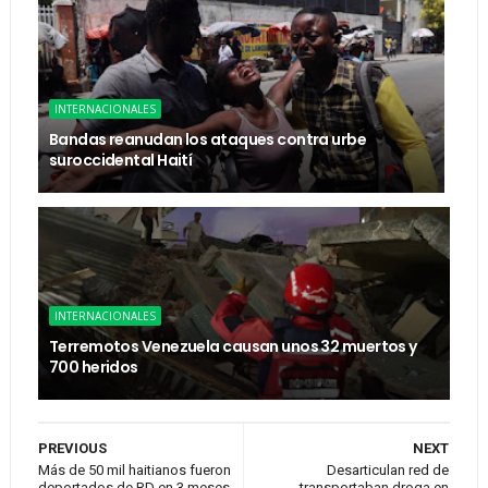
INTERNACIONALES
Bandas reanudan los ataques contra urbe
suroccidental Haití
INTERNACIONALES
Terremotos Venezuela causan unos 32 muertos y
700 heridos
PREVIOUS
NEXT
Más de 50 mil haitianos fueron
Desarticulan red de
deportados de RD en 3 meses
transportaban droga en