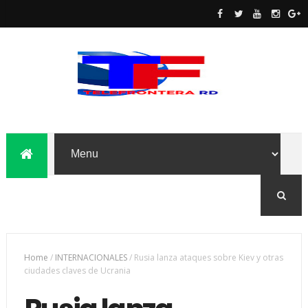
Home
/
INTERNACIONALES
/
Rusia lanza ataques sobre Kiev y otras
ciudades claves de Ucrania