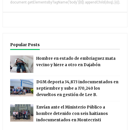
document.getElementsByTagName('body')[0]).appendChild(dsq); })();
Popular Posts
Hombre en estado de embriaguez mata
vecino y hiere a otro en Dajabón
DGM deporta 34,873 indocumentados en
septiembre y sube a 370,240 los
devueltos en gestión de Lee B.
Envían ante el Ministerio Público a
hombre detenido con seis haitianos
indocumentados en Montecristi