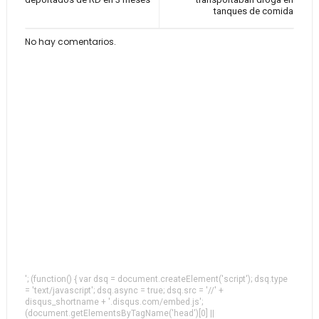
tanques de comida
No hay comentarios.
'; (function() { var dsq = document.createElement('script'); dsq.type
= 'text/javascript'; dsq.async = true; dsq.src = '//' +
disqus_shortname + '.disqus.com/embed.js';
(document.getElementsByTagName('head')[0] ||