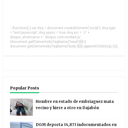
'; (function() { var dsq = document.createElement('script'); dsq.type
= 'text/javascript'; dsq.async = true; dsq.src = '//' +
disqus_shortname + '.disqus.com/embed.js';
(document.getElementsByTagName('head')[0] ||
document.getElementsByTagName('body')[0]).appendChild(dsq); })();
Popular Posts
Hombre en estado de embriaguez mata
vecino y hiere a otro en Dajabón
DGM deporta 34,873 indocumentados en