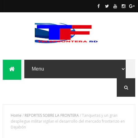
Home
/
REPORTES SOBRE LA FRONTERA
/
Tanquetas y un gran
despliegue militar vigilan el desarrollo del mercado fronterizo en
Dajabón