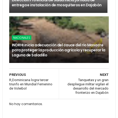
Dirección Provincial de Salud inicia jornada de
entrega e instalación de mosquiteros en Dajabón
NACIONALES
INDRHI inicia adecuación del cauce del río Masacre
para proteger la producción agrícola y recuperar la
Laguna de Saladillo
PREVIOUS
NEXT
R,Dominicana logra tercer
Tanquetas y un gran
triunfo en Mundial Femenino
despliegue militar vigilan el
de Voleibol
desarrollo del mercado
fronterizo en Dajabón
No hay comentarios.