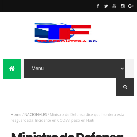
Home
/
NACIONALES
/
Ministro de Defensa dice que frontera esta
resguardada; Incidente en CODEVI pasó en Haití