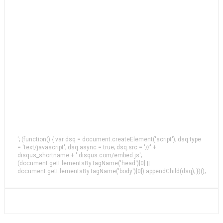
'; (function() { var dsq = document.createElement('script'); dsq.type
= 'text/javascript'; dsq.async = true; dsq.src = '//' +
disqus_shortname + '.disqus.com/embed.js';
(document.getElementsByTagName('head')[0] ||
document.getElementsByTagName('body')[0]).appendChild(dsq); })();