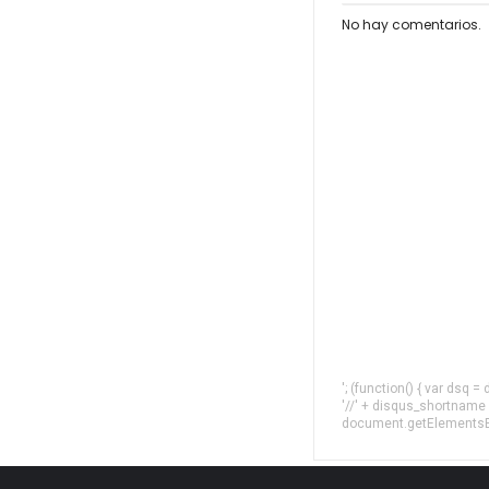
No hay comentarios.
'; (function() { var dsq 
'//' + disqus_shortname
document.getElementsByT