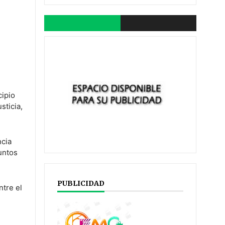
cipio
sticia,
ncia
untos
PUBLICIDAD
ntre el