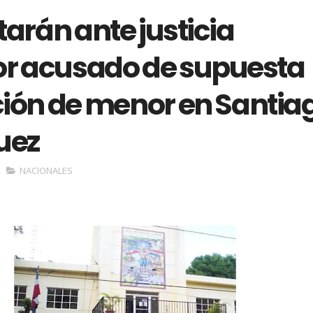
arán ante justicia
or acusado de supuesta
ión de menor en Santia
uez
NACIONALES