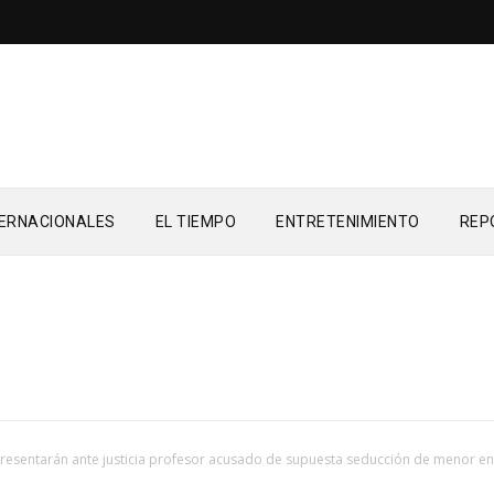
TERNACIONALES
EL TIEMPO
ENTRETENIMIENTO
REP
resentarán ante justicia profesor acusado de supuesta seducción de menor e