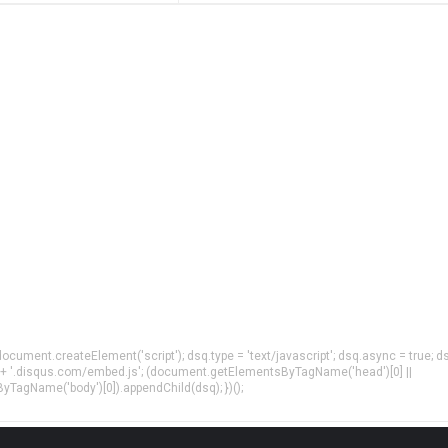
= document.createElement('script'); dsq.type = 'text/javascript'; dsq.async = true; d
 + '.disqus.com/embed.js'; (document.getElementsByTagName('head')[0] ||
agName('body')[0]).appendChild(dsq); })();