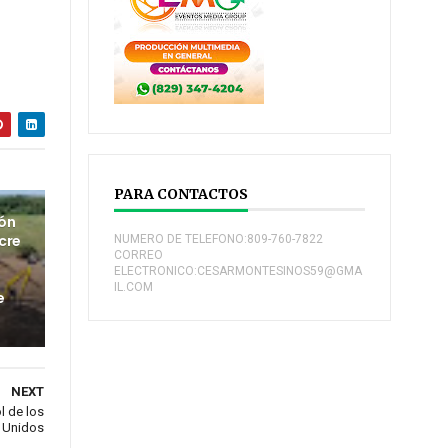
PARA CONTACTOS
ión
cre
NUMERO DE TELEFONO:809-760-7822
CORREO
ELECTRONICO:CESARMONTESINOS59@GMA
IL.COM
e
NEXT
l de los
 Unidos