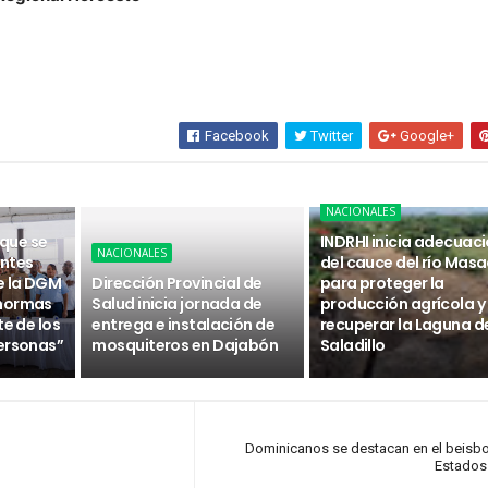
Facebook
Twitter
Google+
NACIONALES
 que se
INDRHI inicia adecuac
NACIONALES
ntes
del cauce del río Masa
e la DGM
Dirección Provincial de
para proteger la
 normas
Salud inicia jornada de
producción agrícola y
te de los
entrega e instalación de
recuperar la Laguna d
ersonas”
mosquiteros en Dajabón
Saladillo
Dominicanos se destacan en el beisbo
Estados