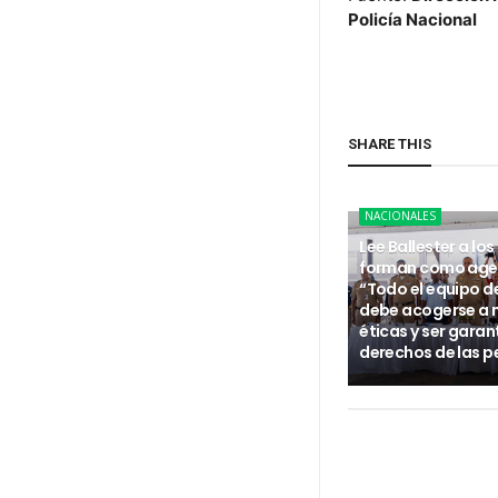
Policía Nacional
SHARE THIS
NACIONALES
Lee Ballester a los
forman como age
“Todo el equipo d
debe acogerse a
éticas y ser garan
derechos de las p