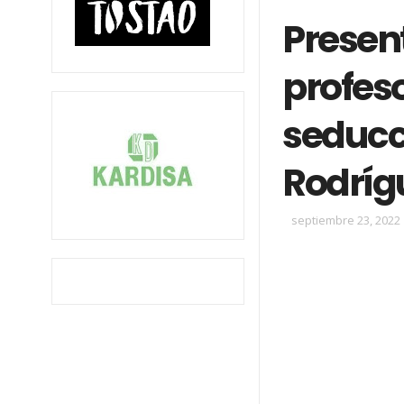
Present
profes
seducc
Rodríg
septiembre 23, 2022